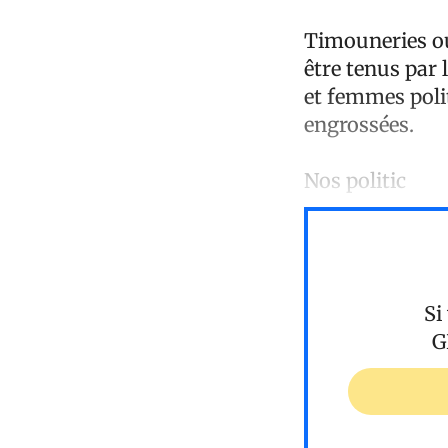
Timouneries ou
être tenus par 
et femmes polit
engrossées.
Nos politic
Si
G