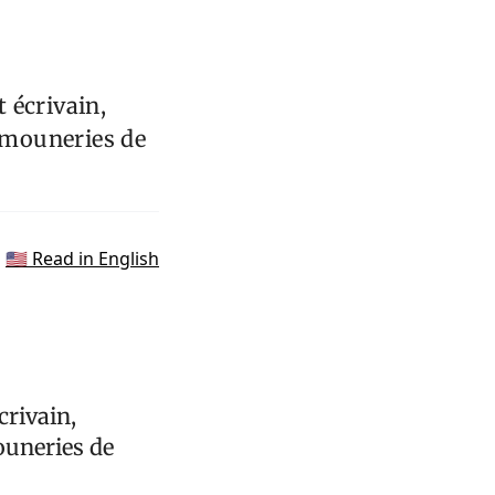
 écrivain,
timouneries de
🇺🇸 Read in English
crivain,
ouneries de