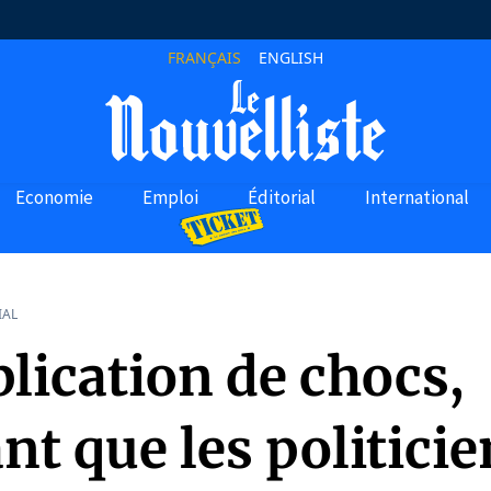
FRANÇAIS
ENGLISH
Economie
Emploi
Éditorial
International
IAL
lication de chocs,
t que les politicie