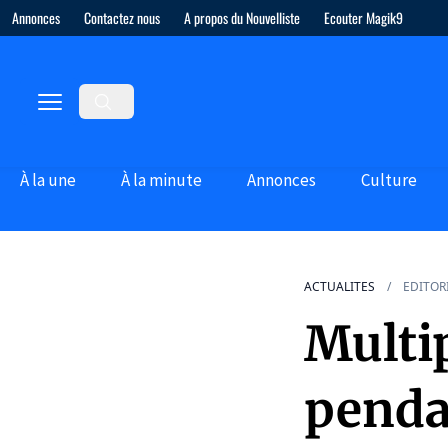
Annonces
Contactez nous
A propos du Nouvelliste
Ecouter Magik9
À la une
À la minute
Annonces
Culture
ACTUALITES
EDITOR
Multip
pendan