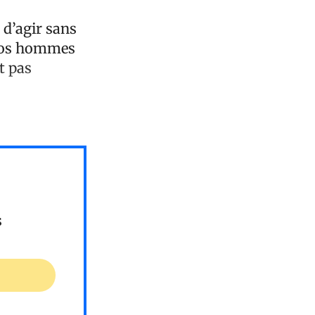
 d’agir sans
, nos hommes
t pas
s