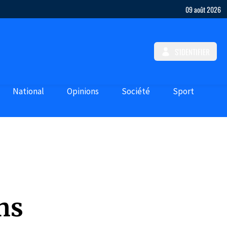
09 août 2026
S'IDENTIFIER
National
Opinions
Société
Sport
ns