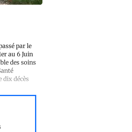
passé par le
er au 6 Juin
ble des soins
Santé
e dix décès
s