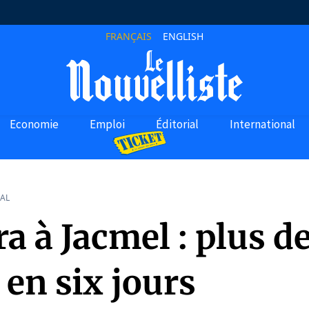
FRANÇAIS
ENGLISH
Economie
Emploi
Éditorial
International
AL
a à Jacmel : plus de
en six jours