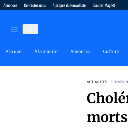
Annonces
Contactez nous
A propos du Nouvelliste
Ecouter Magik9
À la une
À la minute
Annonces
Culture
ACTUALITES
NATION
Cholér
morts 