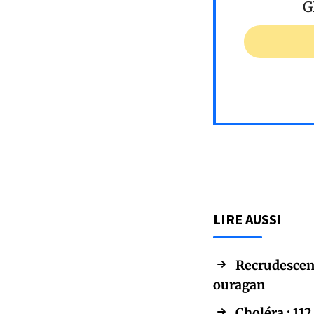
G
LIRE AUSSI
Recrudescenc
ouragan
Choléra : 11