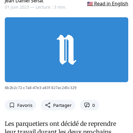
Jean Daniel Sénat
🇺🇸 Read in English
01 juin 2023 —
Lecture : 3 min.
6b2b2c72-c7a8-47e3-a83f-827ac245c329
Favoris
Partager
0
Les parquetiers ont décidé de reprendre
leur travail durant les deux prochains