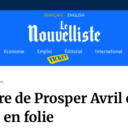
FRANÇAIS
ENGLISH
Economie
Emploi
Éditorial
International
AL
e de Prosper Avril 
 en folie