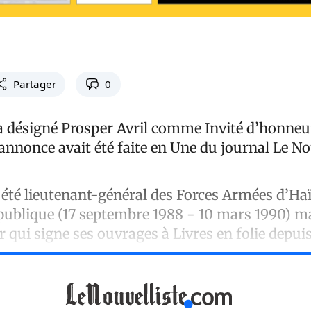
Partager
0
e a désigné Prosper Avril comme Invité d’honneu
’annonce avait été faite en Une du journal Le Nou
.
 été lieutenant-général des Forces Armées d’Haï
épublique (17 septembre 1988 - 10 mars 1990) ma
r qui signe ses ouvrages à Livres en folie depui