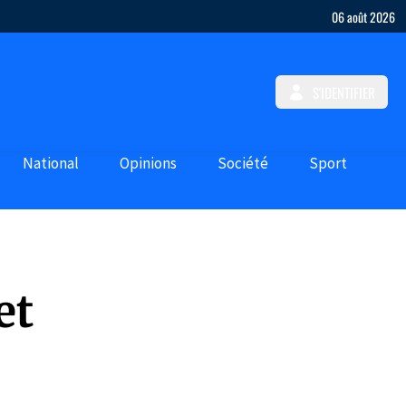
06 août 2026
S'IDENTIFIER
National
Opinions
Société
Sport
et