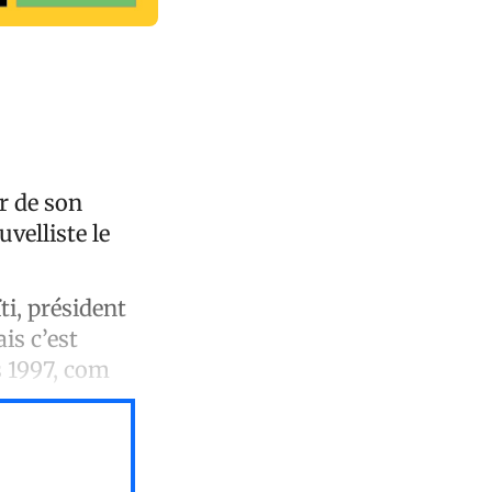
r de son
velliste le
ti, président
is c’est
s 1997, com