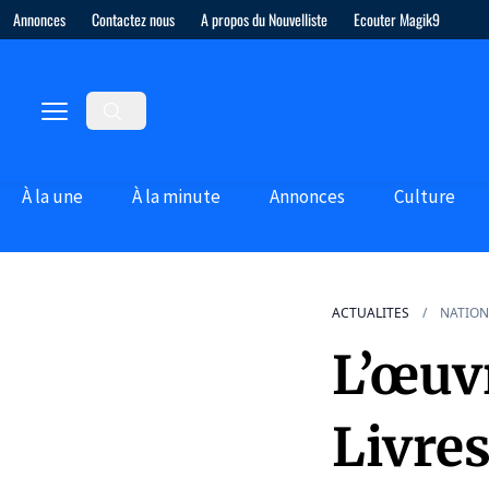
Annonces
Contactez nous
A propos du Nouvelliste
Ecouter Magik9
À la une
À la minute
Annonces
Culture
ACTUALITES
NATION
L’œuvr
Livres