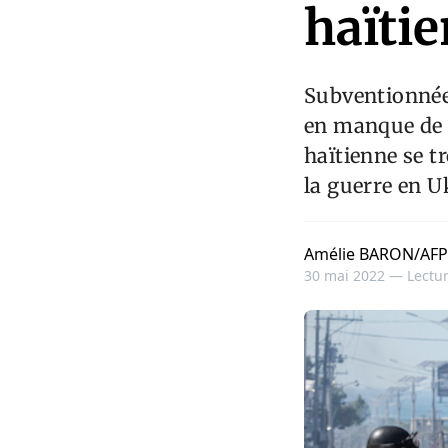
haïtie
Subventionnée 
en manque de l
haïtienne se t
la guerre en U
Amélie BARON/AFP
30 mai 2022 —
Lectur