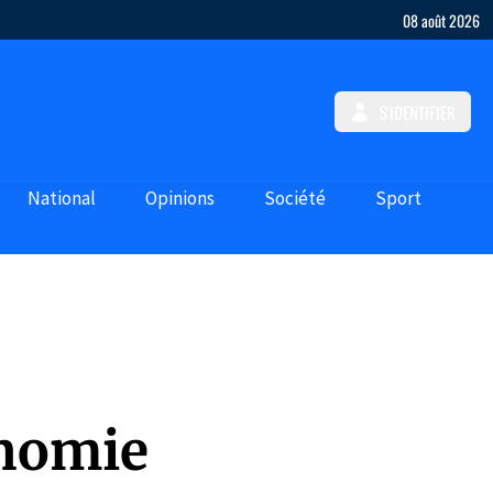
08 août 2026
S'IDENTIFIER
National
Opinions
Société
Sport
onomie