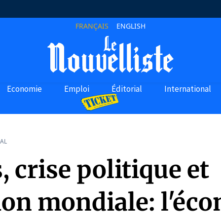
FRANÇAIS
ENGLISH
Economie
Emploi
Éditorial
International
AL
 crise politique et
tion mondiale: l'éc