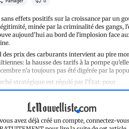
Partager
0
sans effets positifs sur la croissance par un 
gitimité, minée par la criminalité des gangs, 
ouve aujourd'hui au bord de l'implosion face aux
ine.
l des prix des carburants intervient au pire m
aïtiennes: la hausse des tarifs à la pompe qu'ell
cembre n'a toujours pas été digérée par la popu
rché stratégique est régulé par l’État: pour
 vous avez déjà créé un compte, connectez-vou
RATUITEMENT
pour lire la suite de cet article.