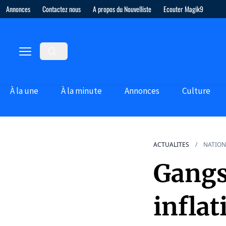
Annonces
Contactez nous
A propos du Nouvelliste
Ecouter Magik9
À la une
À la minute
Annonces
Culture
ACTUALITES
NATION
Gangs,
infla