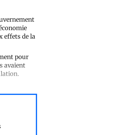
gouvernement
l'économie
 effets de la
oment pour
es avaient
lation.
s