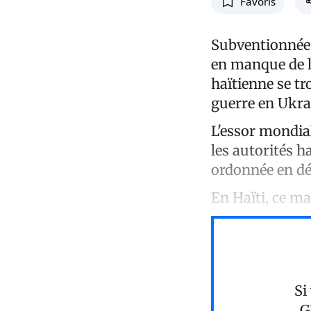
Favoris
Subventionnée 
en manque de lé
haïtienne se tr
guerre en Ukra
L'essor mondia
les autorités h
ordonnée en dé
En Haïti, ce ma
Si
G