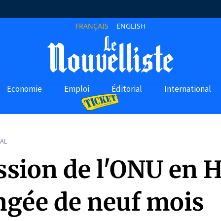
FRANÇAIS
ENGLISH
Economie
Emploi
Éditorial
International
AL
sion de l'ONU en H
ngée de neuf mois