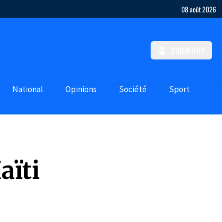
08 août 2026
S'IDENTIFIER
National
Opinions
Société
Sport
aïti