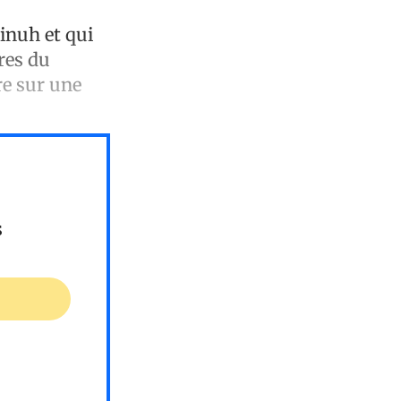
Binuh et qui
res du
re sur une
s