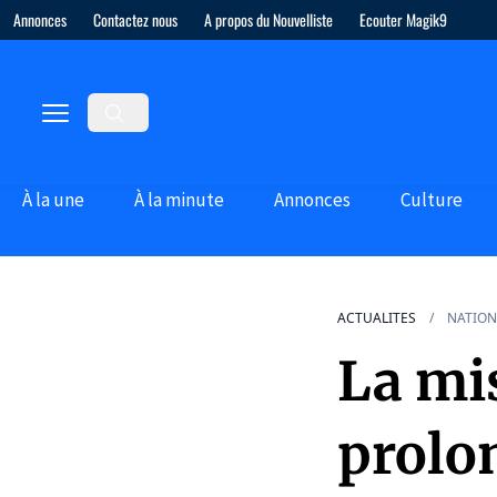
Annonces
Contactez nous
A propos du Nouvelliste
Ecouter Magik9
À la une
À la minute
Annonces
Culture
ACTUALITES
NATION
La mis
prolo