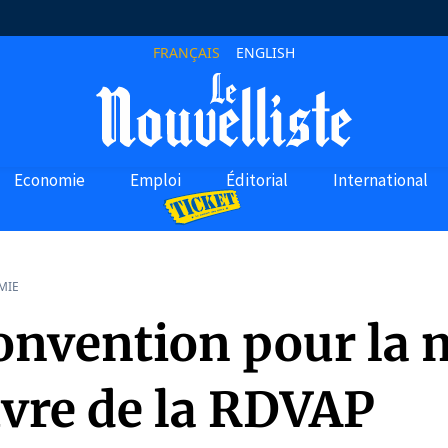
FRANÇAIS
ENGLISH
Economie
Emploi
Éditorial
International
MIE
onvention pour la 
vre de la RDVAP