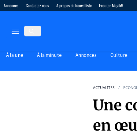
Annonces
Contactez nous
A propos du Nouvelliste
Ecouter Magik9
À la une
À la minute
Annonces
Culture
ACTUALITES
ECONO
Une c
en œu