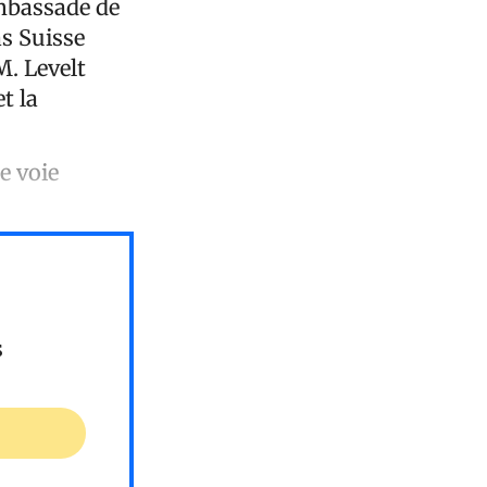
ambassade de
as Suisse
M. Levelt
t la
le voie
s