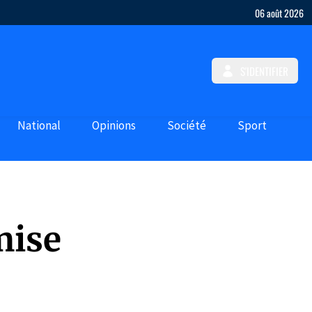
06 août 2026
S'IDENTIFIER
National
Opinions
Société
Sport
mise