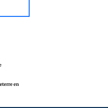
e
leterre en