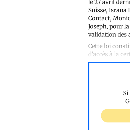
le 27 avril der
Suisse, Israna 
Contact, Monic
Joseph, pour la
validation des 
Cette loi consti
d'accès à la cer
Si
G