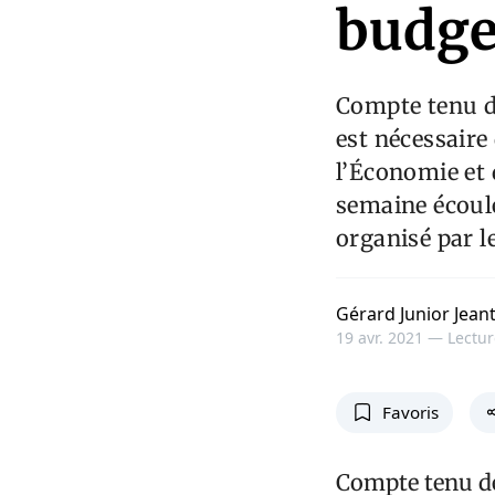
budget
Compte tenu de
est nécessaire 
l’Économie et 
semaine écoulé
organisé par l
Gérard Junior Jean
19 avr. 2021 —
Lectur
Favoris
Compte tenu de 