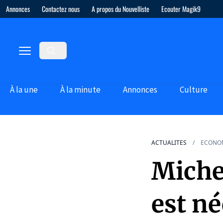
Annonces
Contactez nous
A propos du Nouvelliste
Ecouter Magik9
À la une
À la minute
Annonces
Culture
ACTUALITES
ECONO
Michel
est né