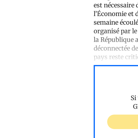
est nécessaire 
l’Économie et d
semaine écoulé
organisé par le
la République 
déconnectée de 
pays reste crit
Si
G