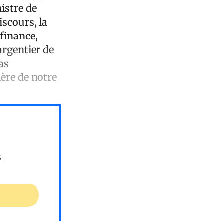
nistre de
iscours, la
finance,
argentier de
as
ière de notre
s