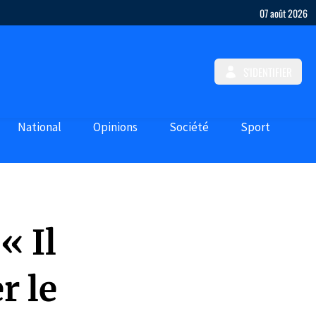
07 août 2026
S'IDENTIFIER
National
Opinions
Société
Sport
« Il
r le