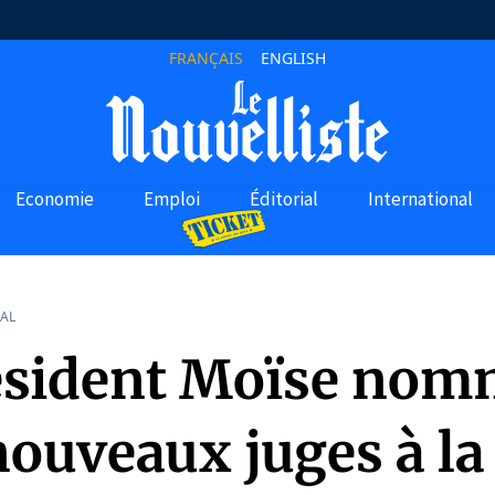
FRANÇAIS
ENGLISH
Economie
Emploi
Éditorial
International
AL
ésident Moïse no
nouveaux juges à la