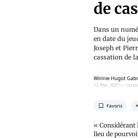
de ca
Dans un numéro
en date du jeu
Joseph et Pier
cassation de l
Winnie Hugot Gabr
12 févr. 2021 —
Lectu
Favoris
« Considérant l
lieu de pourvo