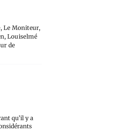
, Le Moniteur,
ien, Louiselmé
our de
ant qu’il y a
considérants