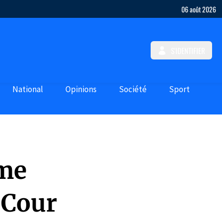
06 août 2026
S'IDENTIFIER
National
Opinions
Société
Sport
mme
 Cour