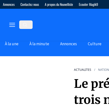
Annonces
Contactez nous
A propos du Nouvelliste
Ecouter Magik9
À la une
À la minute
Annonces
Culture
ACTUALITES
NATION
Le pr
trois 