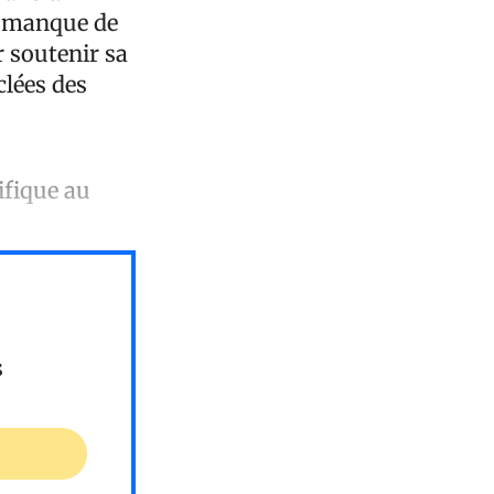
n manque de
r soutenir sa
clées des
ifique au
s