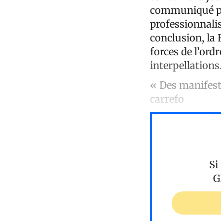
communiqué pub
professionnalis
conclusion, la
forces de l’ord
interpellations
« Des manifest
carrefo
Si
G