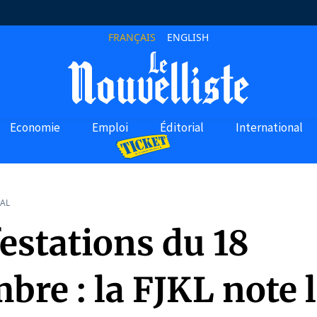
FRANÇAIS
ENGLISH
Economie
Emploi
Éditorial
International
AL
estations du 18
re : la FJKL note 