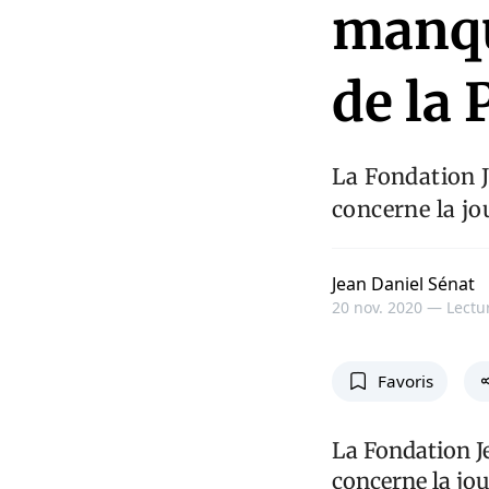
manqu
de la
La Fondation Je
concerne la jo
Jean Daniel Sénat
20 nov. 2020 —
Lectur
Favoris
La Fondation Je
concerne la jo