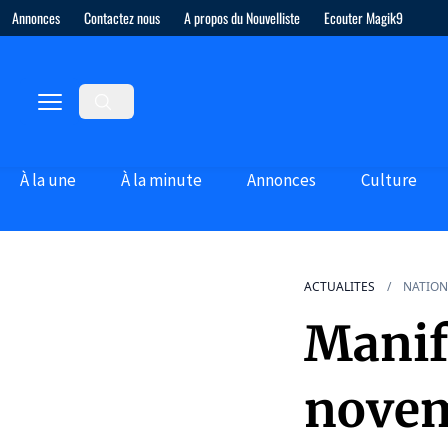
Annonces
Contactez nous
A propos du Nouvelliste
Ecouter Magik9
À la une
À la minute
Annonces
Culture
ACTUALITES
NATION
Manif
novemb