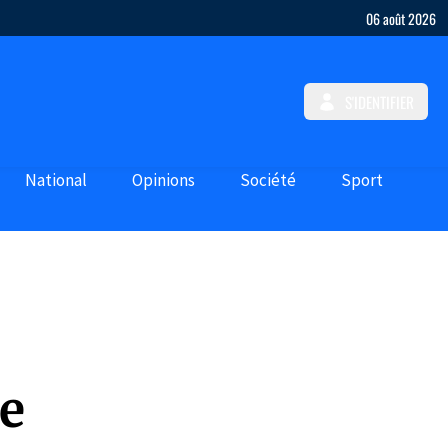
06 août 2026
S'IDENTIFIER
National
Opinions
Société
Sport
le