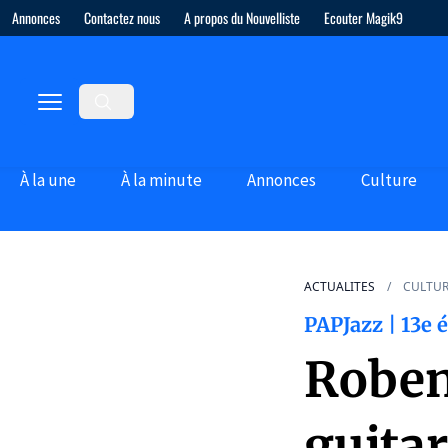
Annonces
Contactez nous
A propos du Nouvelliste
Ecouter Magik9
À la une
À la minute
Annonces
Culture
ACTUALITES
CULTU
PAPJazz | 13e é
Roben
guitar