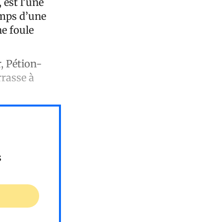
 est l’une
temps d’une
ne foule
, Pétion-
rrasse à
s