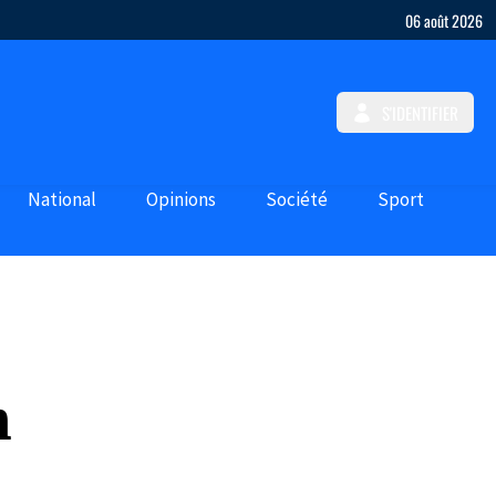
06 août 2026
S'IDENTIFIER
National
Opinions
Société
Sport
n