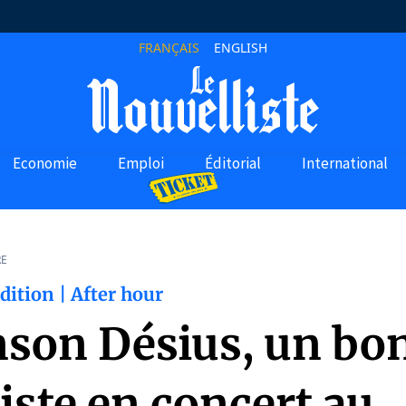
FRANÇAIS
ENGLISH
Economie
Emploi
Éditorial
International
RE
dition | After hour
son Désius, un bo
iste en concert au