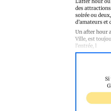
L’after hour ou
des attractions
soirée ou deux,
d’amateurs et 
Un after hour a
Ville, est touj
l’entrée, l
Si
G