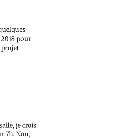
 quelques
s 2018 pour
 projet
lle, je crois
ur 7h. Non,