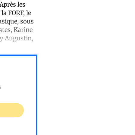
 Après les
la FORF, le
musique, sous
stes, Karine
by Augustin,
s