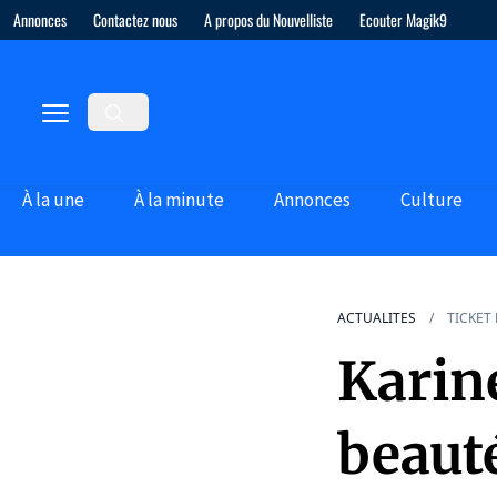
Annonces
Contactez nous
A propos du Nouvelliste
Ecouter Magik9
À la une
À la minute
Annonces
Culture
ACTUALITES
TICKET
Karin
beaut