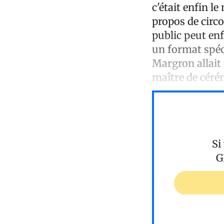
c'était enfin l
propos de circ
public peut enf
un format spéci
Margron allait 
maître de cér
Si
G