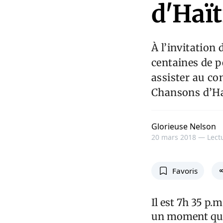
d'Haït
À l’invitation
centaines de p
assister au co
Chansons d’Haï
Glorieuse Nelson
20 mars 2018 —
Lect
Favoris
Il est 7h 35 p.
un moment que c