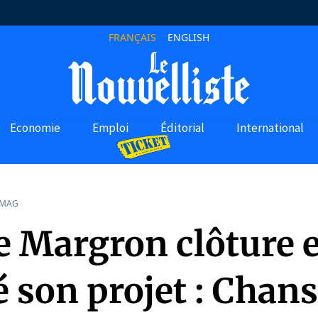
FRANÇAIS
ENGLISH
Economie
Emploi
Éditorial
International
 MAG
e Margron clôture 
é son projet : Chan