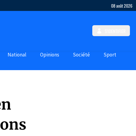
08 août 2026
S'IDENTIFIER
National
Opinions
Société
Sport
en
sons