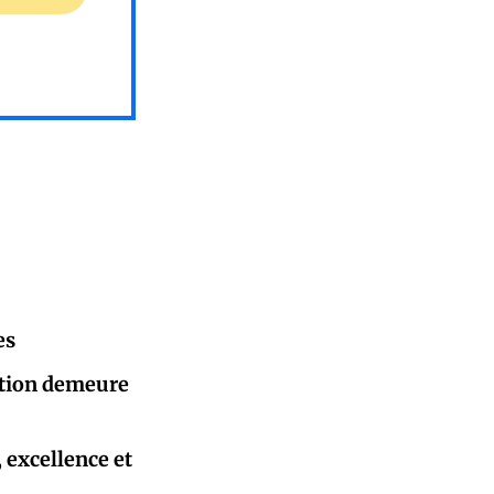
es
sation demeure
, excellence et