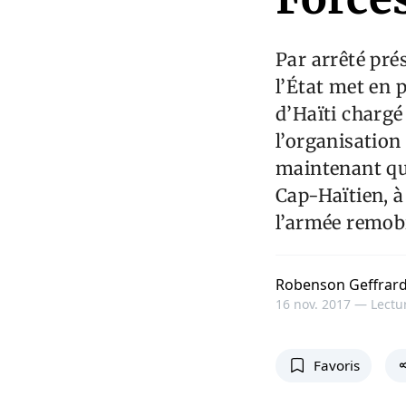
Par arrêté pré
l’État met en
d’Haïti chargé
l’organisation
maintenant qu’
Cap-Haïtien, à 
l’armée remobi
Robenson Geffrar
16 nov. 2017 —
Lectur
Favoris