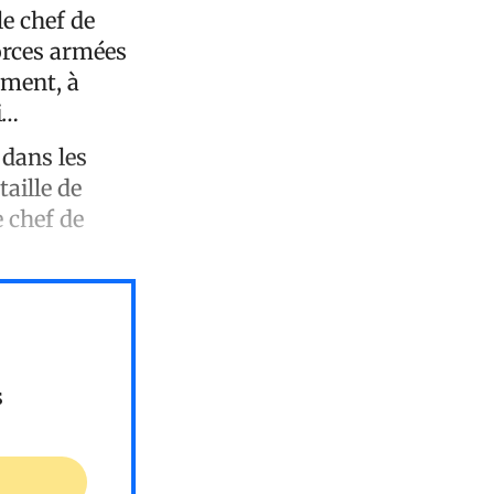
le chef de
orces armées
ement, à
i…
 dans les
aille de
e chef de
s