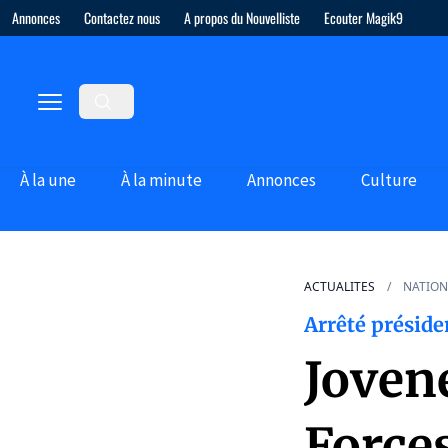
Annonces
Contactez nous
A propos du Nouvelliste
Ecouter Magik9
À la une
À la minute
Annonces
Culture
ACTUALITES
NATION
Arrêté préside
Joven
Force