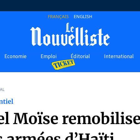
FRANÇAIS
ENGLISH
Economie
Emploi
Éditorial
International
AL
ntiel
el Moïse remobilise
s armées d’Haïti