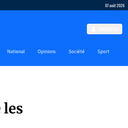
07 août 2026
S'IDENTIFIER
National
Opinions
Société
Sport
 les