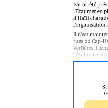
Par arrêté prés
l’État met en 
d’Haïti chargé 
l’organisation
Il n’est mainte
rues du Cap-Haï
Vertières, l’ar
l’État mais en
Si
G