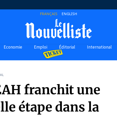
FRANÇAIS
ENGLISH
Economie
Emploi
Éditorial
International
AL
EAH franchit une
le étape dans la