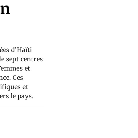
en
ées d’Haïti
de sept centres
 Femmes et
nce. Ces
ifiques et
ers le pays.