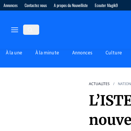
Annonces
Contactez nous
A propos du Nouvelliste
Ecouter Magik9
À la une
À la minute
Annonces
Culture
ACTUALITES
NATION
L’IST
nouvel