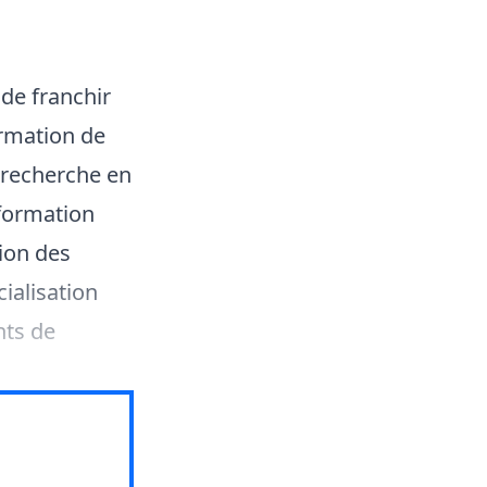
 de franchir
rmation de
e recherche en
formation
ion des
ialisation
nts de