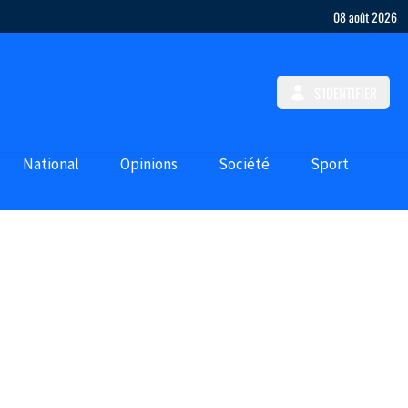
08 août 2026
S'IDENTIFIER
National
Opinions
Société
Sport