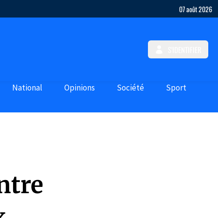
07 août 2026
S'IDENTIFIER
National
Opinions
Société
Sport
ntre
x