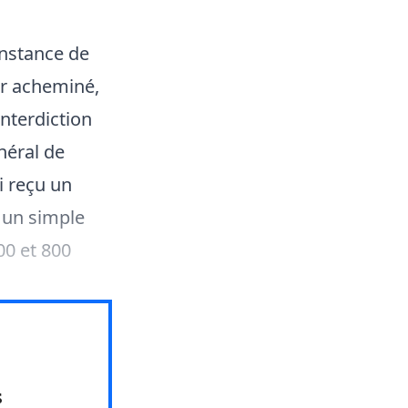
instance de
ir acheminé,
interdiction
néral de
i reçu un
é un simple
00 et 800
s