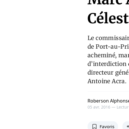
Célest
Le commissair
de Port-au-Pri
acheminé, mard
d’interdiction
directeur géné
Antoine Acra.
Roberson Alphons
05 avr. 2016 —
Lectur
Favoris