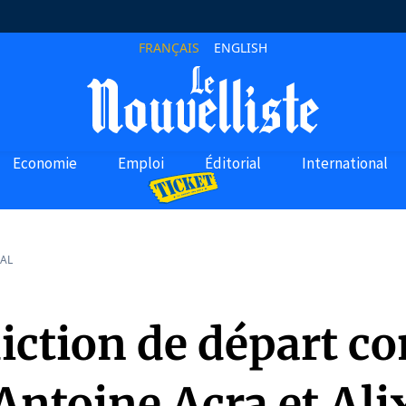
FRANÇAIS
ENGLISH
Economie
Emploi
Éditorial
International
AL
iction de départ co
Antoine Acra et Ali