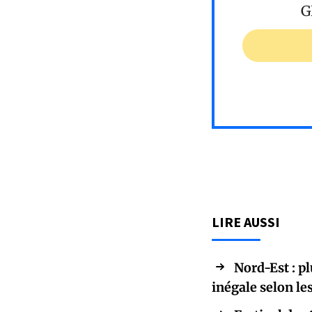
G
LIRE AUSSI
Nord-Est : p
inégale selon l