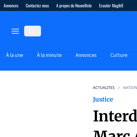
Annonces
Contactez nous
A propos du Nouvelliste
Ecouter Magik9
À la une
À la minute
Annonces
Culture
ACTUALITES
NATION
Justice
Interd
Marc 