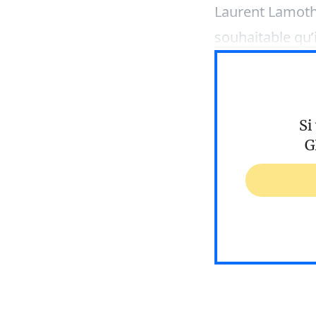
Laurent Lamothe
souhaitable qu’i
Si
G