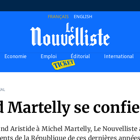
FRANÇAIS
ENGLISH
Economie
Emploi
Éditorial
International
IAL
 Martelly se confie
nd Aristide à Michel Martelly, Le Nouvelliste
dents de la République de ces dernières année