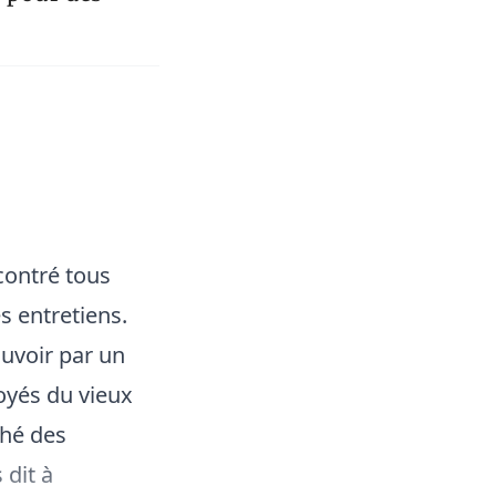
contré tous
s entretiens.
uvoir par un
voyés du vieux
ché des
 dit à