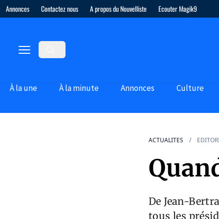
Annonces
Contactez nous
A propos du Nouvelliste
Ecouter Magik9
À la une
À la minute
Annonces
Culture
ACTUALITES
EDITOR
Quand
De Jean-Bertra
tous les prési