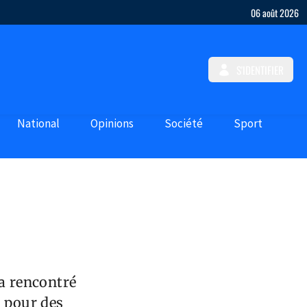
06 août 2026
S'IDENTIFIER
National
Opinions
Société
Sport
 a rencontré
s pour des