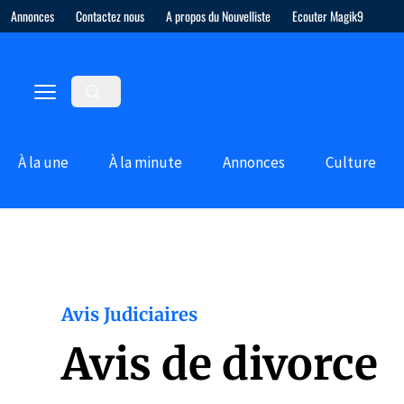
Annonces
Contactez nous
A propos du Nouvelliste
Ecouter Magik9
À la une
À la minute
Annonces
Culture
Avis Judiciaires
Avis de divorce