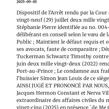
2025-09-03
Dispositif de l’Arrêt rendu par la Cou
vingt-neuf (29) juillet deux mille vin
Stéphanie Pierre identifiée au no. 00
délibérant en conseil selon le vœu de l
Public ; Maintient le défaut requis et 
ses avocats, faute de comparaitre ; Déc
Tuckerman Schwartz Timothy contre le
juin deux mille vingt-deux (2022) ren
Port-au-Prince ; Le condamne aux frai
l’huissier Simon Jean Louis de ce siège
AINSI JUGÉ ET PRONONCÉ PAR NOUS, Jo
Jacques Hermon Constant et Nerva Vil
extraordinaire des affaires civiles du 
vingt-cinq (2025) en présence `de Me