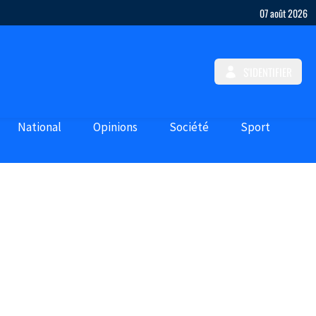
07 août 2026
S'IDENTIFIER
National
Opinions
Société
Sport