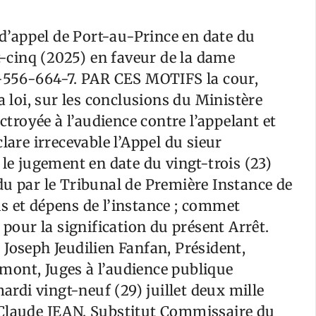
r d’appel de Port-au-Prince en date du
gt-cinq (2025) en faveur de la dame
4-556-664-7. PAR CES MOTIFS la cour,
a loi, sur les conclusions du Ministère
octroyée à l’audience contre l’appelant et
lare irrecevable l’Appel du sieur
 jugement en date du vingt-trois (23)
du par le Tribunal de Première Instance de
s et dépens de l’instance ; commet
 pour la signification du présent Arrêt.
seph Jeudilien Fanfan, Président,
mont, Juges à l’audience publique
mardi vingt-neuf (29) juillet deux mille
 Claude JEAN, Substitut Commissaire du