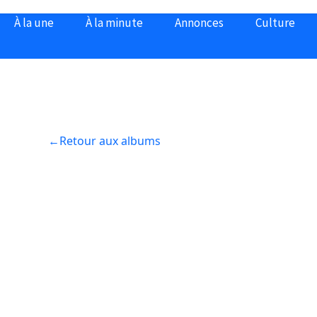
À la une
À la minute
Annonces
Culture
←
Retour aux albums