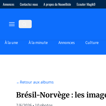
Annonces
Contactez nous
A propos du Nouvelliste
Ecouter Magik9
À la une
À la minute
Annonces
Culture
←
Retour aux albums
Brésil-Norvège : les ima
7/6/2026 • 10 photos