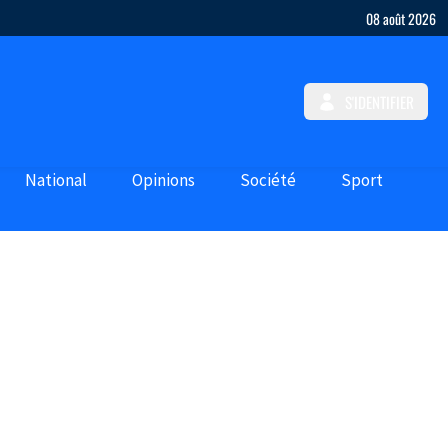
08 août 2026
S'IDENTIFIER
National
Opinions
Société
Sport