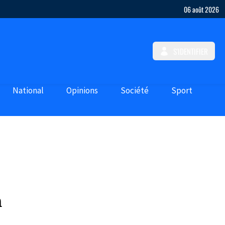
06 août 2026
S'IDENTIFIER
National
Opinions
Société
Sport
h