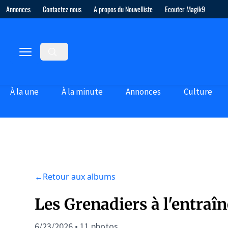
Annonces
Contactez nous
A propos du Nouvelliste
Ecouter Magik9
À la une
À la minute
Annonces
Culture
←
Retour aux albums
Les Grenadiers à l'entraî
6/23/2026 • 11 photos