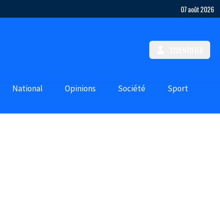
07 août 2026
S'IDENTIFIER
National
Opinions
Société
Sport