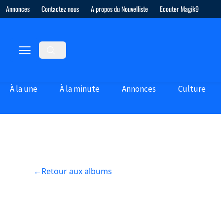
Annonces
Contactez nous
A propos du Nouvelliste
Ecouter Magik9
À la une
À la minute
Annonces
Culture
←
Retour aux albums