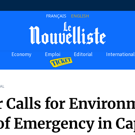
FRANÇAIS
ENGLISH
Economy
Emploi
Editorial
International
AL
 Calls for Environ
 of Emergency in C