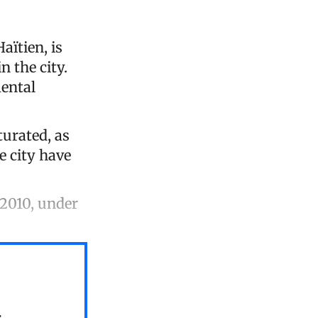
ïtien, is
 the city.
mental
urated, as
e city have
 2010, under
s