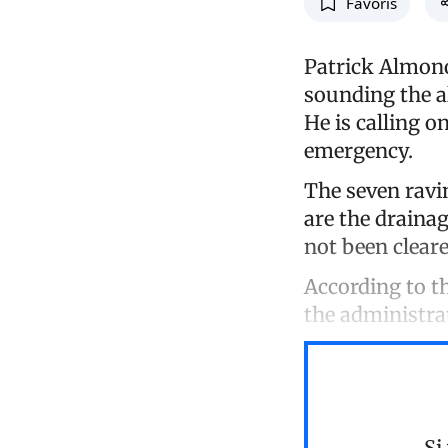
Favoris
Patrick Almono
sounding the a
He is calling o
emergency.
The seven ravi
are the drainag
not been cleare
According to t
the administra
Si