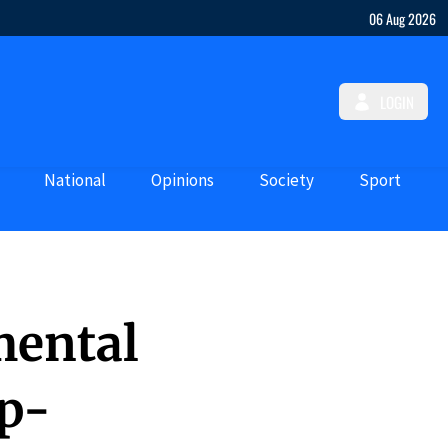
06 Aug 2026
LOGIN
National
Opinions
Society
Sport
mental
ap-