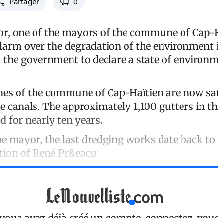
Partager
0
r, one of the mayors of the commune of Cap-Ha
larm over the degradation of the environment in
n the government to declare a state of environ
nes of the commune of Cap-Haïtien are now sat
e canals. The approximately 1,100 gutters in th
d for nearly ten years.
he mayor, the last dredging works date back to
tion of René Pr&eacu
 vous avez déjà créé un compte, connectez-vou