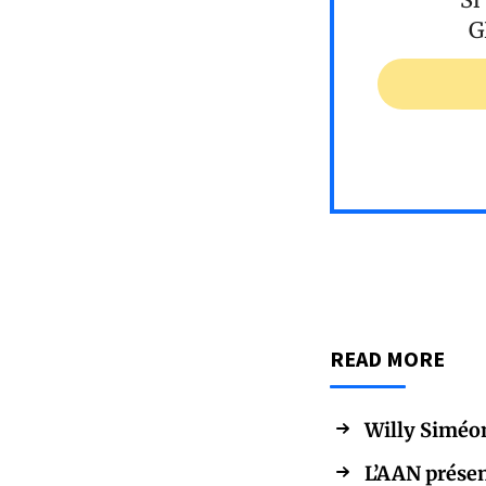
G
READ MORE
Willy Siméon
L’AAN présen