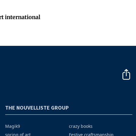
t international
THE NOUVELLISTE GROUP
Magik9
crazy books
spring of art
Festive craftsmanship