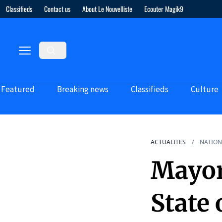
Classifieds
Contact us
About Le Nouvelliste
Ecouter Magik9
Featured
Breaking news
Classifieds
Culture
ACTUALITES
NATION
Mayor
State