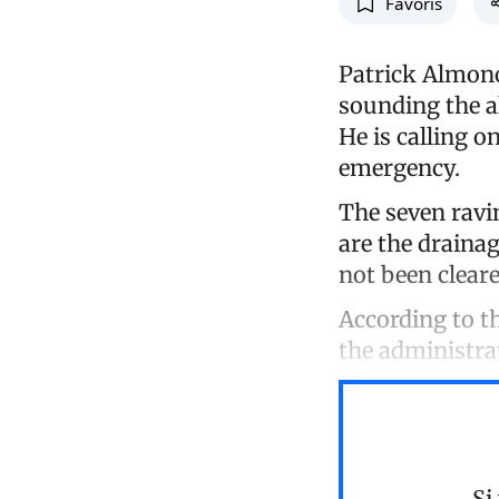
Favoris
Patrick Almono
sounding the a
He is calling o
emergency.
The seven ravi
are the drainag
not been cleare
According to t
the administra
Si