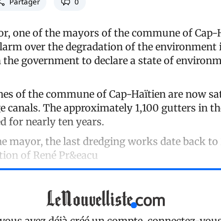
Partager
0
r, one of the mayors of the commune of Cap-Ha
larm over the degradation of the environment in
n the government to declare a state of environ
nes of the commune of Cap-Haïtien are now sat
e canals. The approximately 1,100 gutters in th
d for nearly ten years.
he mayor, the last dredging works date back to
tion of René Pr&eacu
 vous avez déjà créé un compte, connectez-vou