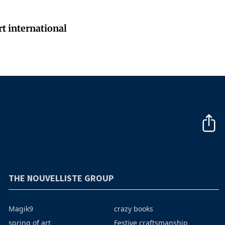
t international
THE NOUVELLISTE GROUP
Magik9
crazy books
spring of art
Festive craftsmanship