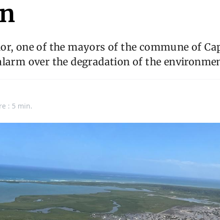
en
or, one of the mayors of the commune of Cap
larm over the degradation of the environment
re : 5 min.