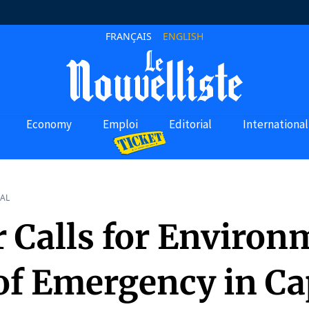
FRANÇAIS
ENGLISH
Economy
Emploi
Editorial
International
AL
 Calls for Environ
 of Emergency in C