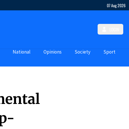
07 Aug 2026
LOGIN
National
Opinions
Society
Sport
mental
ap-