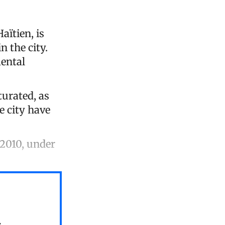
ïtien, is
 the city.
mental
urated, as
e city have
 2010, under
s