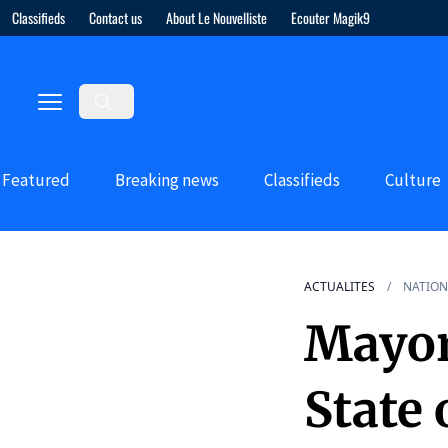
Classifieds
Contact us
About Le Nouvelliste
Ecouter Magik9
Featured
Breaking news
Classifieds
Culture
ACTUALITES
NATION
Mayor
State