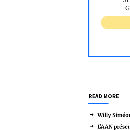
G
READ MORE
Willy Siméon
L’AAN présen