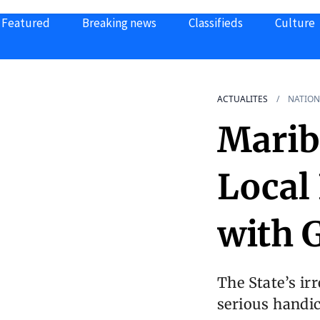
Featured
Breaking news
Classifieds
Culture
ACTUALITES
NATION
Mariba
Local
with 
The State’s ir
serious handic