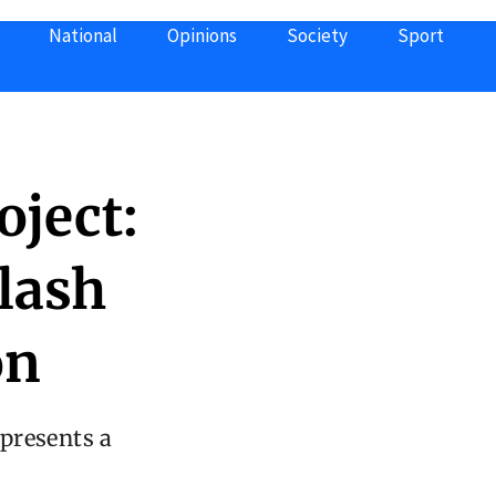
National
Opinions
Society
Sport
oject:
lash
on
epresents a