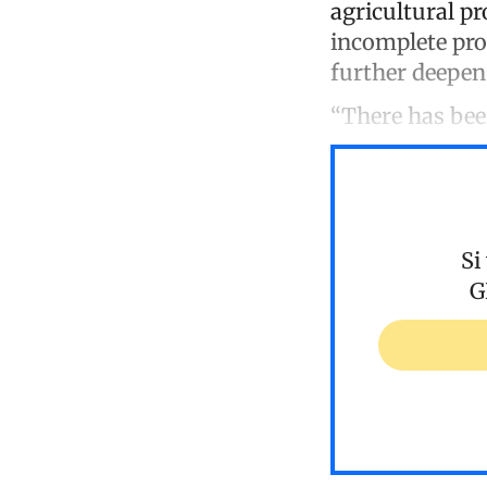
agricultural pr
incomplete pro
further deepen
“There has bee
Si
G