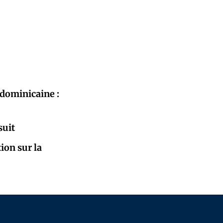
 dominicaine :
suit
ion sur la