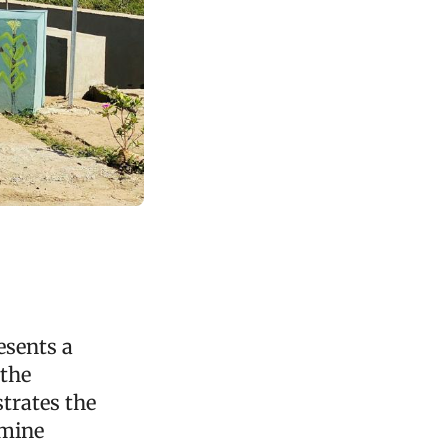
esents a
 the
strates the
rmine