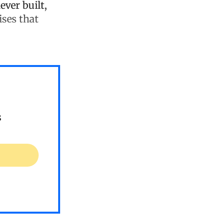
ever built,
ises that
s