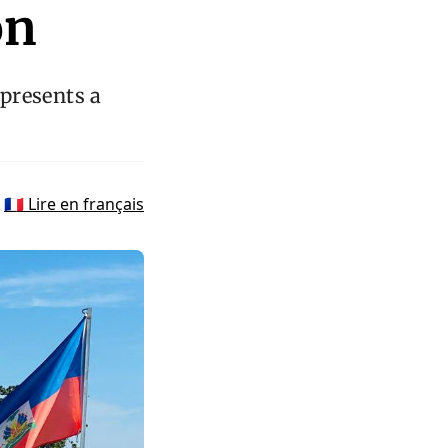
on
epresents a
🇫🇷 Lire en français