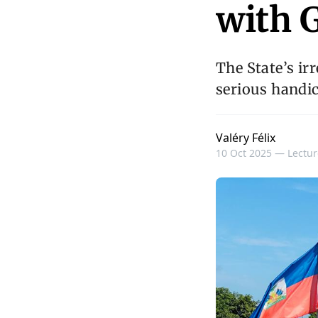
with 
The State’s ir
serious handic
Valéry Félix
10 Oct 2025 —
Lectur