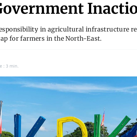
Government Inacti
responsibility in agricultural infrastructure r
ap for farmers in the North-East.
e : 3 min.