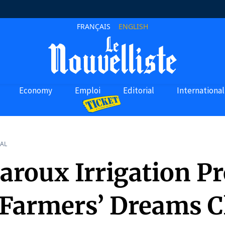
FRANÇAIS
ENGLISH
Economy
Emploi
Editorial
International
AL
roux Irrigation Pr
 Farmers’ Dreams C