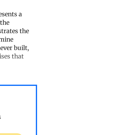
esents a
 the
strates the
rmine
ever built,
ises that
s