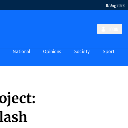
07 Aug 2026
LOGIN
National
Opinions
Society
Sport
oject:
lash