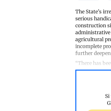
The State’s irr
serious handica
construction si
administrative
agricultural pr
incomplete pro
further deepen
“There has bee
Si
G