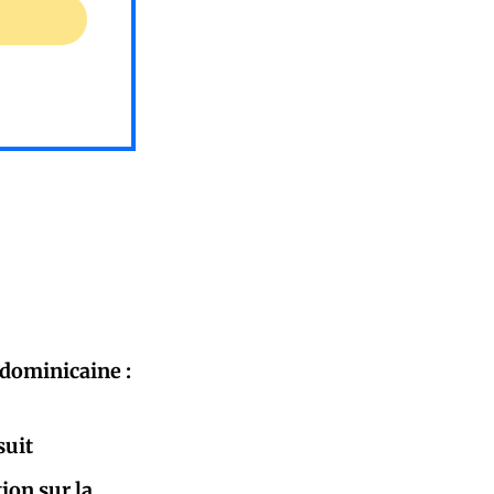
 dominicaine :
suit
ion sur la