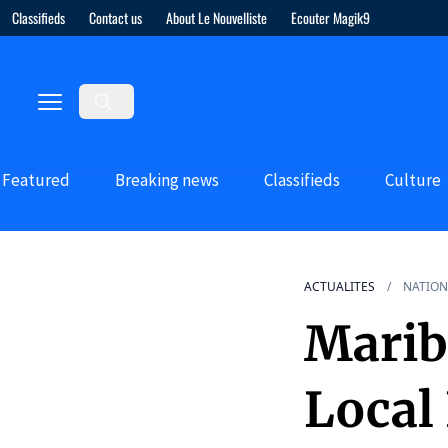
Classifieds
Contact us
About Le Nouvelliste
Ecouter Magik9
Featured
Breaking news
Classifieds
Culture
ACTUALITES
NATION
Mariba
Local