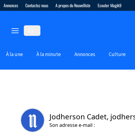
Annonces
Contactez nous
A propos du Nouvelliste
Ecouter Magik9
À la une
À la minute
Annonces
Culture
Jodherson Cadet, jodhe
Son adresse e-mail :