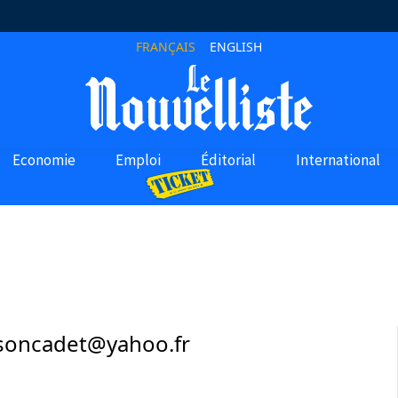
FRANÇAIS
ENGLISH
Economie
Emploi
Éditorial
International
rsoncadet@yahoo.fr