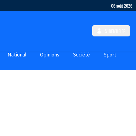
06 août 2026
S'IDENTIFIER
National
Opinions
Société
Sport