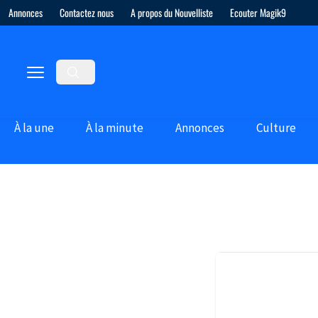
Annonces
Contactez nous
A propos du Nouvelliste
Ecouter Magik9
À la une
À la minute
Annonces
Culture