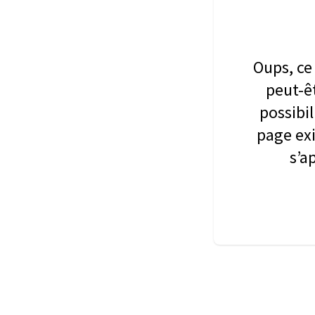
Oups, ce 
peut-êt
possibil
page exi
s’a