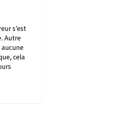
reur s’est
e. Autre
 à aucune
que, cela
ours