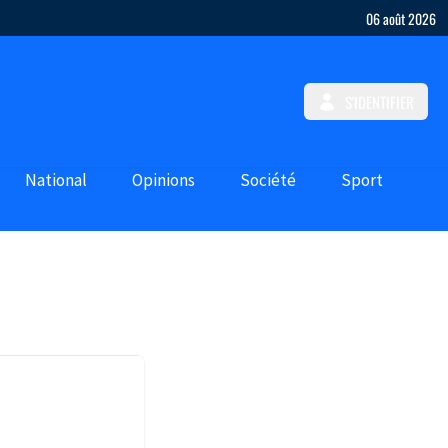
06 août 2026
S'IDENTIFIER
National
Opinions
Société
Sport