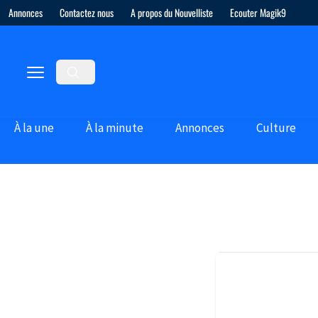
Annonces
Contactez nous
A propos du Nouvelliste
Ecouter Magik9
À la une
À la minute
Annonces
Culture