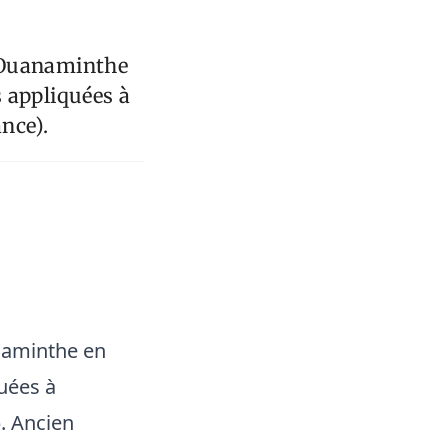
à Ouanaminthe
 appliquées à
nce).
naminthe en
uées à
). Ancien