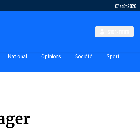
07 août 2026
S'IDENTIFIER
National
Opinions
Société
Sport
ager