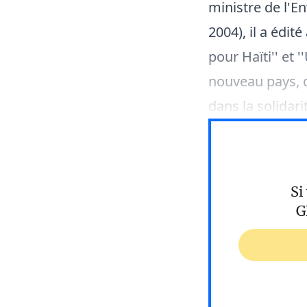
ministre de l'E
2004), il a édit
pour Haïti'' et 
nouveau pays, d
dans la solidari
Si
G