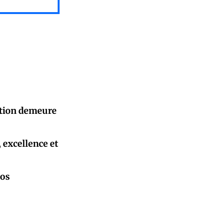
sation demeure
, excellence et
pos