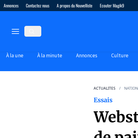
Annonces
Contactez nous
A propos du Nouvelliste
Ecouter Magik9
À la une
À la minute
Annonces
Culture
ACTUALITES
NATION
Essais
Webst
de pa