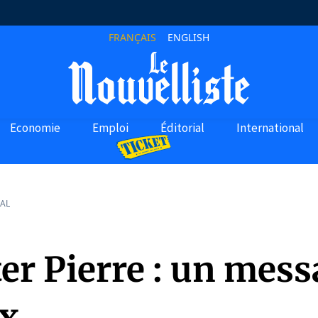
FRANÇAIS
ENGLISH
Economie
Emploi
Éditorial
International
AL
er Pierre : un mess
ix