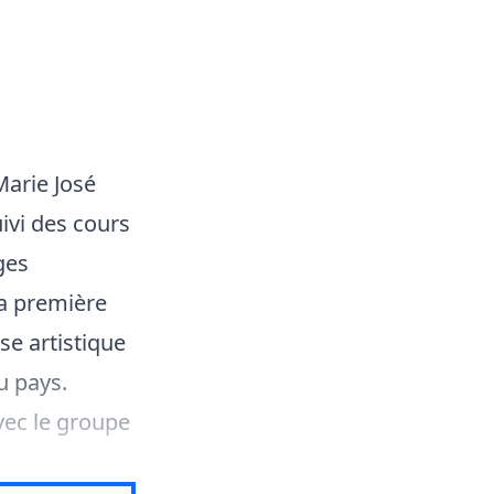
Marie José
uivi des cours
ges
a première
se artistique
u pays.
vec le groupe