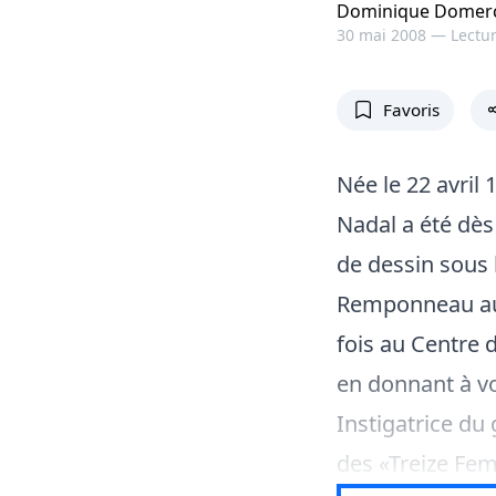
Dominique Domer
30 mai 2008 —
Lectur
Favoris
Née le 22 avril 
Nadal a été dès 
de dessin sous 
Remponneau au 
fois au Centre d
en donnant à vo
Instigatrice du
des «Treize F