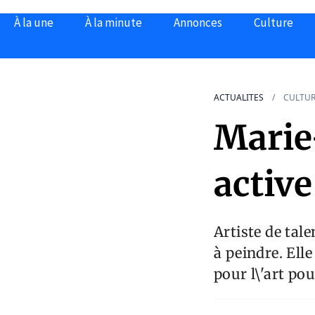
À la une
À la minute
Annonces
Culture
ACTUALITES
CULTU
Marie
active
Artiste de tal
à peindre. Elle
pour l\'art pou