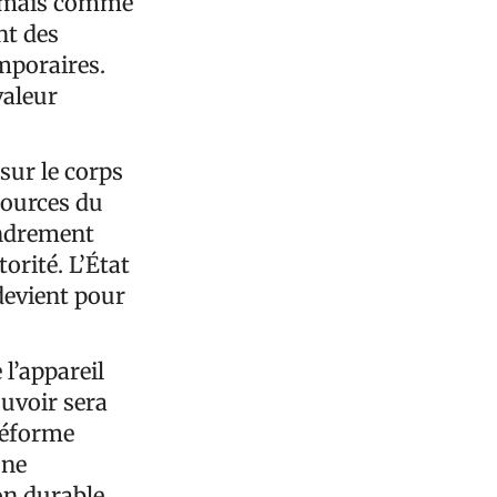
é, mais comme
nt des
mporaires.
valeur
sur le corps
ssources du
fondrement
orité. L’État
devient pour
 l’appareil
ouvoir sera
réforme
une
on durable