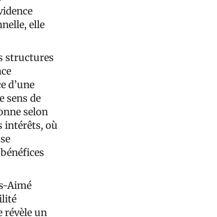
vidence
nelle, elle
s structures
nce
ce d’une
le sens de
ionne selon
 intérêts, où
 se
 bénéfices
ls-Aimé
lité
e révèle un