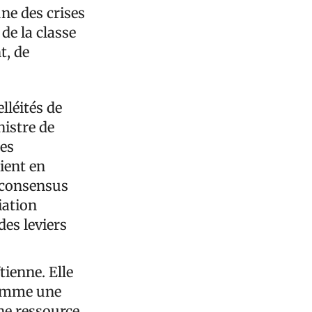
ne des crises
 de la classe
t, de
lléités de
nistre de
ées
ient en
u consensus
iation
des leviers
tienne. Elle
 comme une
ne ressource