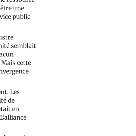
’être une
rvice public
ustre
nité semblait
hacun
 Mais cette
onvergence
ent. Les
ité de
tait en
L’alliance