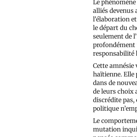
Le phénomène l
alliés devenus
l’élaboration e
le départ du ch
seulement de l’
profondément m
responsabilité 
Cette amnésie v
haïtienne. Ell
dans de nouve
de leurs choix 
discrédite pas,
politique n’em
Le comportement
mutation inquié