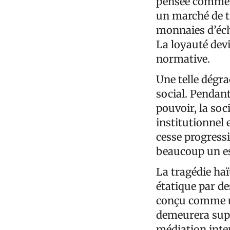
pensée comme u
un marché de t
monnaies d’éch
La loyauté devi
normative.
Une telle dégr
social. Pendant
pouvoir, la soc
institutionnel 
cesse progressi
beaucoup un es
La tragédie haï
étatique par de
conçu comme u
demeurera supe
médiation inte