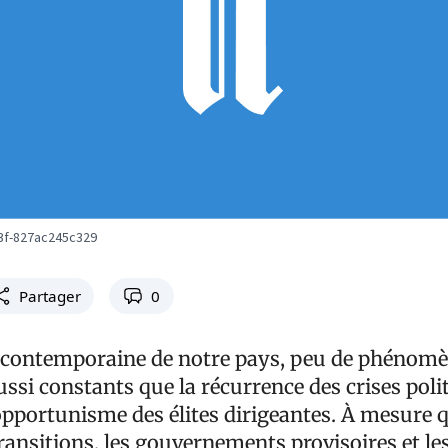
3f-827ac245c329
Partager
0
e contemporaine de notre pays, peu de phénom
ssi constants que la récurrence des crises poli
opportunisme des élites dirigeantes. À mesure 
ransitions, les gouvernements provisoires et le