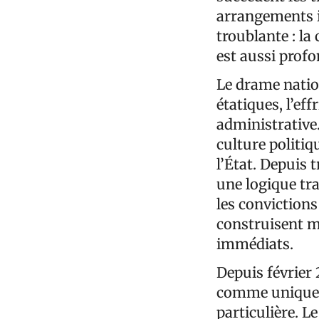
arrangements i
troublante : la
est aussi prof
Le drame nation
étatiques, l’ef
administrative
culture politiq
l’État. Depuis 
une logique tra
les convictions 
construisent m
immédiats.
Depuis février 
comme unique ch
particulière. L