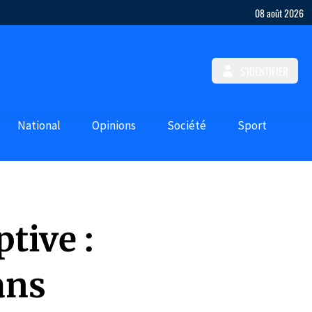
08 août 2026
S'IDENTIFIER
National
Opinions
Société
Sport
tive :
ans