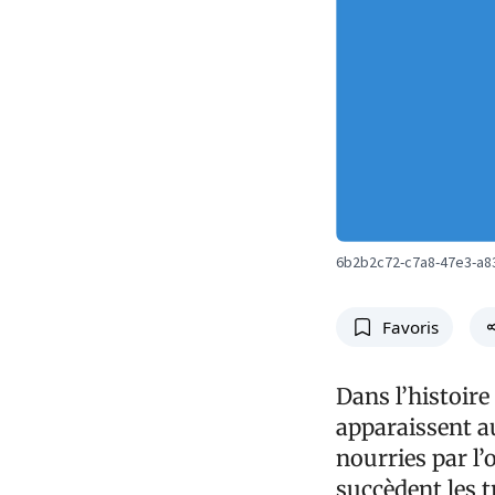
6b2b2c72-c7a8-47e3-a8
Favoris
Dans l’histoir
apparaissent au
nourries par l’
succèdent les t