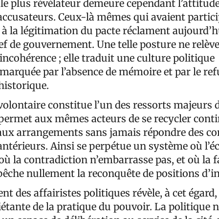
e plus révélateur demeure cependant l’attitude
 accusateurs. Ceux-là mêmes qui avaient partici
t à la légitimation du pacte réclament aujourd’h
ef de gouvernement. Une telle posture ne relèv
incohérence ; elle traduit une culture politique
arquée par l’absence de mémoire et par le ref
historique.
olontaire constitue l’un des ressorts majeurs d
e permet aux mêmes acteurs de se recycler cont
aux arrangements sans jamais répondre des c
antérieurs. Ainsi se perpétue un système où l’é
 où la contradiction n’embarrasse pas, et où la fa
pêche nullement la reconquête de positions d’in
 des affairistes politiques révèle, à cet égard,
tante de la pratique du pouvoir. La politique n