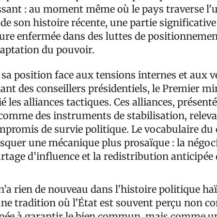
ssant : au moment même où le pays traverse l’u
de son histoire récente, une partie significative
ure enfermée dans des luttes de positionnemen
captation du pouvoir.
sa position face aux tensions internes et aux ve
nt des conseillers présidentiels, le Premier mi
é les alliances tactiques. Ces alliances, présent
omme des instruments de stabilisation, releva
ompromis de survie politique. Le vocabulaire d
masquer une mécanique plus prosaïque : la négoc
artage d’influence et la redistribution anticipée 
n’a rien de nouveau dans l’histoire politique haï
 une tradition où l’État est souvent perçu non
inée à garantir le bien commun, mais comme u