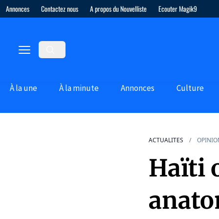
Annonces
Contactez nous
A propos du Nouvelliste
Ecouter Magik9
À la une
À la minute
Annonces
Culture
ACTUALITES
OPINIO
Haïti 
anato