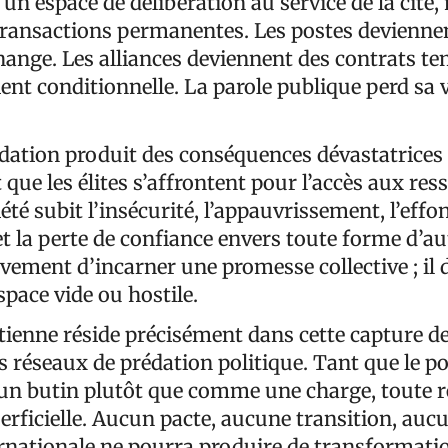
n espace de délibération au service de la cit
ransactions permanentes. Les postes devienne
ange. Les alliances deviennent des contrats te
ent conditionnelle. La parole publique perd sa 
adation produit des conséquences dévastatrices 
 que les élites s’affrontent pour l’accès aux re
iété subit l’insécurité, l’appauvrissement, l’ef
et la perte de confiance envers toute forme d’aut
vement d’incarner une promesse collective ; il 
pace vide ou hostile.
tienne réside précisément dans cette capture de
s réseaux de prédation politique. Tant que le p
n butin plutôt que comme une charge, toute 
rficielle. Aucun pacte, aucune transition, auc
rnationale ne pourra produire de transformati