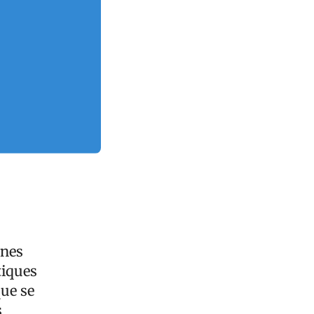
ènes
tiques
que se
s