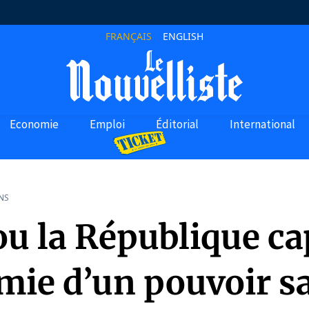
FRANÇAIS
ENGLISH
Economie
Emploi
Éditorial
International
NS
ou la République cap
mie d’un pouvoir s