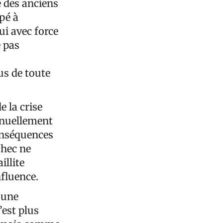
 des anciens
pé à
ui avec force
e pas
us de toute
e la crise
inuellement
onséquences
chec ne
illite
fluence.
 une
’est plus