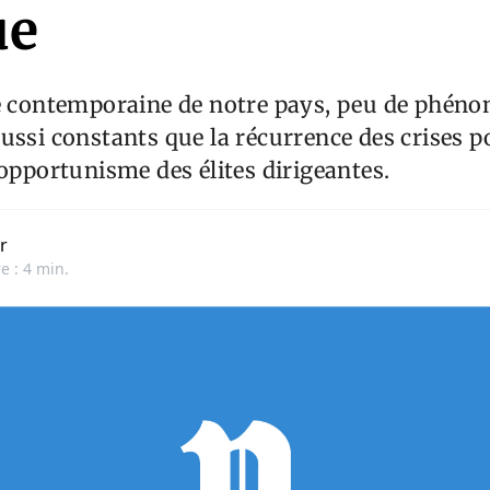
ue
re contemporaine de notre pays, peu de phén
ussi constants que la récurrence des crises p
’opportunisme des élites dirigeantes.
r
e : 4 min.