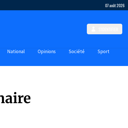
07 août 2026
S'IDENTIFIER
National
Opinions
Société
Sport
naire