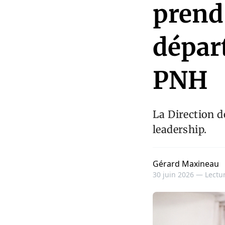
prend 
dépar
PNH
La Direction d
leadership.
Gérard Maxineau
30 juin 2026 —
Lectur