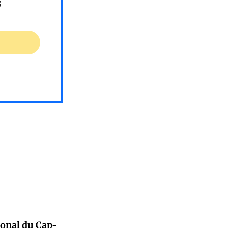
s
ional du Cap-