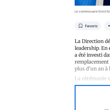
Le commissaire Ernst Do
Favoris
La Direction d
leadership. En 
a été investi d
remplacement d
plus d’un an à l
La cérémonie s’