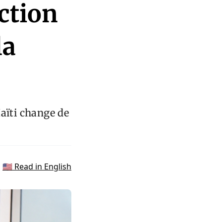
ection
la
aïti change de
🇺🇸 Read in English