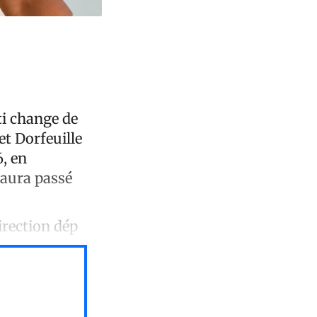
ti change de
et Dorfeuille
6, en
 aura passé
irection dép