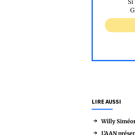
Si
G
LIRE AUSSI
Willy Siméon
L’AAN présen