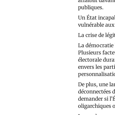
affaiblit davan
publiques.
Un État incapab
vulnérable aux 
La crise de lé
La démocratie h
Plusieurs facte
électorale dur
envers les part
personnalisati
De plus, une la
déconnectées de
demander si l’É
oligarchiques 