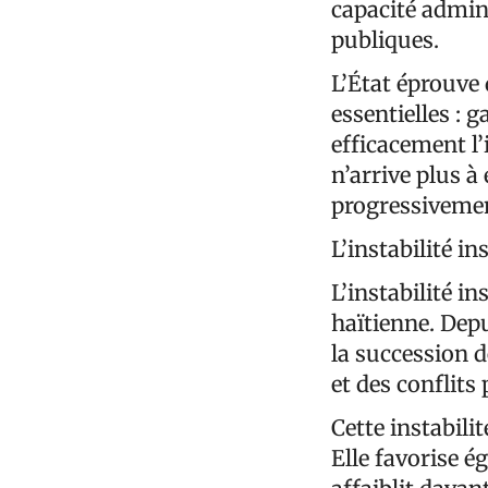
capacité admini
publiques.
L’État éprouve 
essentielles : g
efficacement l’
n’arrive plus à
progressivement
L’instabilité in
L’instabilité i
haïtienne. Depu
la succession 
et des conflits
Cette instabil
Elle favorise é