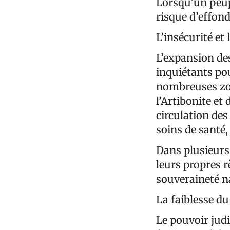
Lorsqu’un peup
risque d’effon
L’insécurité et
L’expansion des
inquiétants pou
nombreuses zon
l’Artibonite et
circulation des
soins de santé,
Dans plusieurs
leurs propres r
souveraineté n
La faiblesse du
Le pouvoir judi