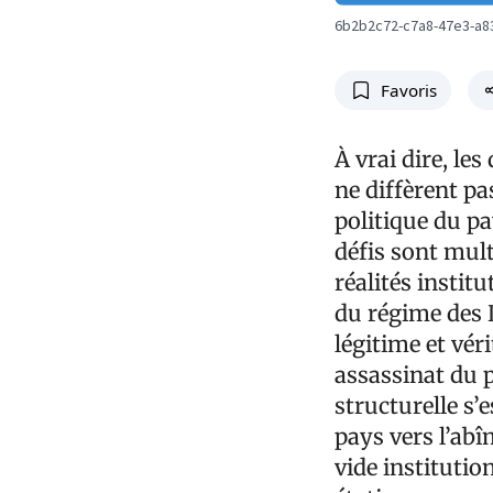
6b2b2c72-c7a8-47e3-a8
Favoris
À vrai dire, le
ne diffèrent p
politique du p
défis sont mul
réalités instit
du régime des D
légitime et vér
assassinat du p
structurelle s’
pays vers l’abî
vide institution