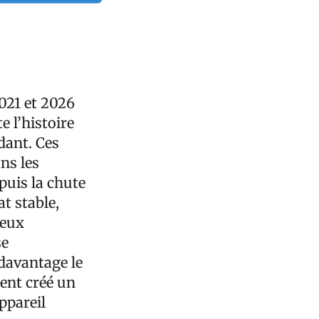
2021 et 2026
 l’histoire
dant. Ces
ns les
puis la chute
t stable,
leux
se
 davantage le
ment créé un
appareil