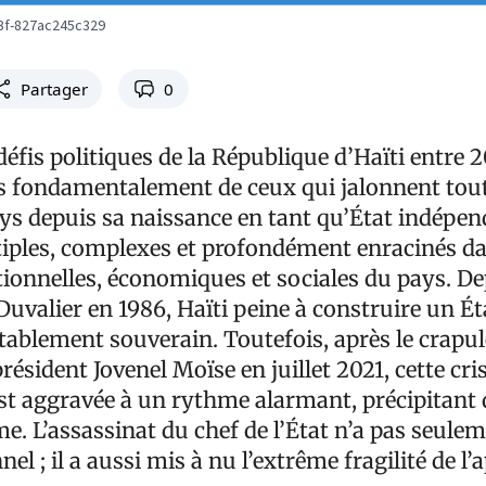
3f-827ac245c329
Partager
0
s défis politiques de la République d’Haïti entre 
as fondamentalement de ceux qui jalonnent toute
ays depuis sa naissance en tant qu’État indépen
tiples, complexes et profondément enracinés da
utionnelles, économiques et sociales du pays. De
uvalier en 1986, Haïti peine à construire un Éta
itablement souverain. Toutefois, après le crapu
résident Jovenel Moïse en juillet 2021, cette cri
est aggravée à un rythme alarmant, précipitant
me. L’assassinat du chef de l’État n’a pas seule
nel ; il a aussi mis à nu l’extrême fragilité de l’