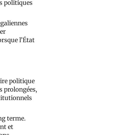
s politiques
égaliennes
ter
orsque l’État
ire politique
ns prolongées,
itutionnels
ng terme.
nt et