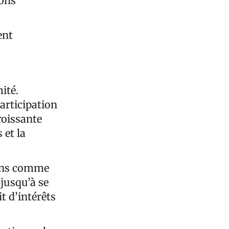
ions
ent
ité.
participation
roissante
 et la
tions comme
jusqu’à se
t d’intérêts