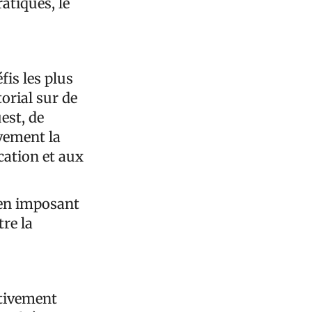
atiques, le
is les plus
orial sur de
est, de
avement la
cation et aux
 en imposant
tre la
ativement