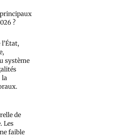
 principaux
2026 ?
l’État,
e,
 du système
alités
 la
oraux.
relle de
. Les
ne faible