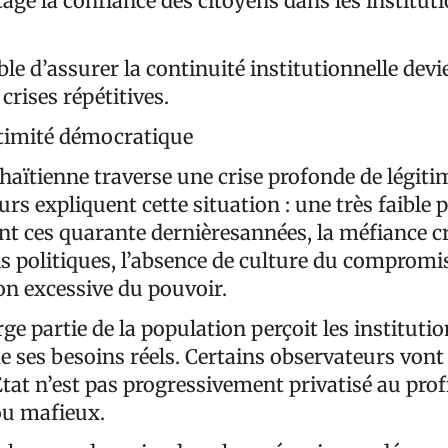
tage la confiance des citoyens dans les institut
le d’assurer la continuité institutionnelle devi
crises répétitives.
gitimité démocratique
aïtienne traverse une crise profonde de légitim
urs expliquent cette situation : une très faible 
ant ces quarante dernièresannées, la méfiance c
is politiques, l’absence de culture du compromis
on excessive du pouvoir.
rge partie de la population perçoit les institu
 ses besoins réels. Certains observateurs vont 
tat n’est pas progressivement privatisé au profi
ou mafieux.