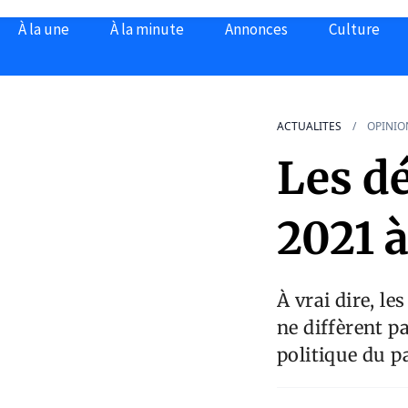
À la une
À la minute
Annonces
Culture
ACTUALITES
OPINIO
Les dé
2021 
À vrai dire, le
ne diffèrent p
politique du p