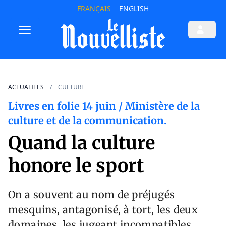
FRANÇAIS
ENGLISH
ACTUALITES
CULTURE
Livres en folie 14 juin / Ministère de la
culture et de la communication.
Quand la culture
honore le sport
On a souvent au nom de préjugés
mesquins, antagonisé, à tort, les deux
domaines, les jugeant incompatibles.