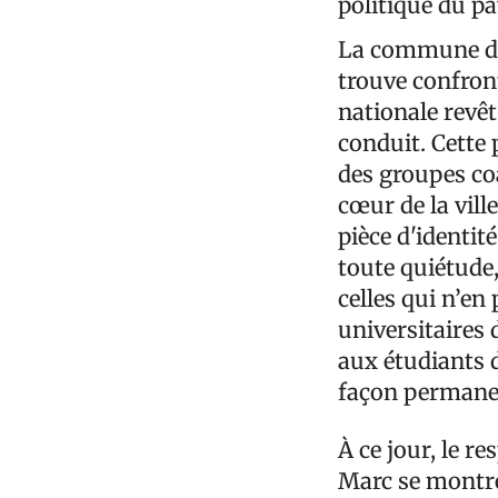
politique du pa
La commune de 
trouve confront
nationale revêt
conduit. Cette
des groupes coa
cœur de la vill
pièce d'identit
toute quiétude,
celles qui n’en
universitaires
aux étudiants d
façon permanen
À ce jour, le r
Marc se montre