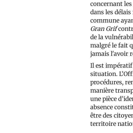
concernant les 
dans les délais
commune ayant 
Gran
Grif
contr
de la vulnérabil
malgré le fait 
jamais l'avoir 
Il est impérati
situation. L’Off
procédures, re
manière transpa
une pièce d’ide
absence consti
être des citoye
territoire natio