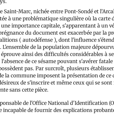
ys.
Saint-Marc, nichée entre Pont-Sondé et l’Arcah
ée à une problématique singulière où la carte d
 une importance capitale, s'apparentant à un vé
 prégnance du document est exacerbée par la pr
litions ( autodéfense ), dont l'influence s'éten
e. L'ensemble de la population majeure dépourvu
é éprouve ainsi des difficultés considérables à s
 l'absence de ce sésame pouvant s'avérer fatale
 possèdent pas. Par surcroît, plusieurs établiss
 de la commune imposent la présentation de c
ésireux de s'inscrire et même ceux qui se sont 
te sans cette pièce.
esponsable de l'Office National d'Identification (
 incapable de fournir des explications probant