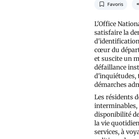
Favoris
L'Office Nation
satisfaire la d
d'identificati
cœur du départ
et suscite un 
défaillance ins
d'inquiétudes,
démarches admin
Les résidents d
interminables, 
disponibilité d
la vie quotidie
services, à voy