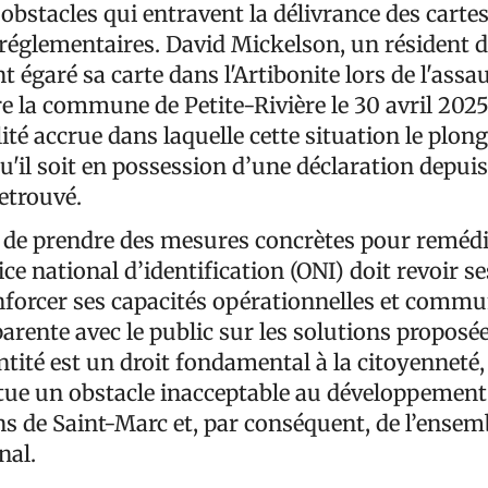
obstacles qui entravent la délivrance des cartes
 réglementaires. David Mickelson, un résident d
égaré sa carte dans l'Artibonite lors de l'assa
e la commune de Petite-Rivière le 30 avril 202
ité accrue dans laquelle cette situation le plonge
qu'il soit en possession d’une déclaration depui
retrouvé.
f de prendre des mesures concrètes pour remédi
ice national d’identification (ONI) doit revoir se
nforcer ses capacités opérationnelles et comm
rente avec le public sur les solutions proposées
ntité est un droit fondamental à la citoyenneté,
tue un obstacle inacceptable au développement 
ns de Saint-Marc et, par conséquent, de l’ensem
nal.