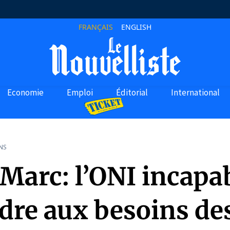
FRANÇAIS
ENGLISH
Economie
Emploi
Éditorial
International
NS
Marc: l’ONI incapa
dre aux besoins de