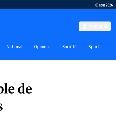
07 août 2026
S'IDENTIFIER
National
Opinions
Société
Sport
ble de
s