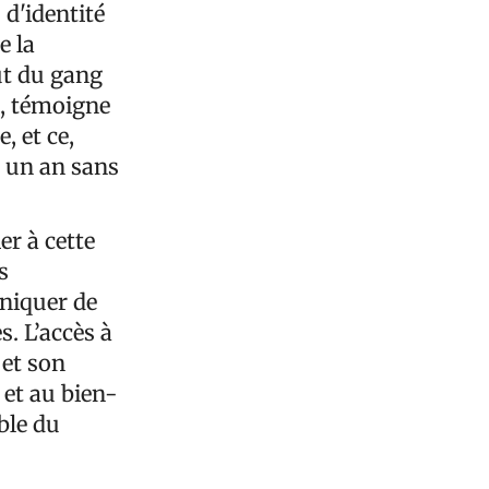
 d'identité
e la
ut du gang
5, témoigne
, et ce,
s un an sans
er à cette
s
uniquer de
. L’accès à
 et son
et au bien-
ble du