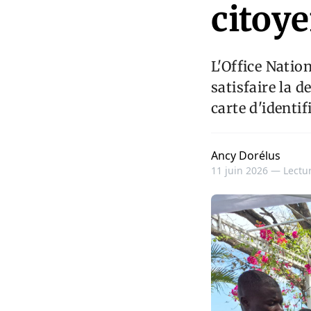
citoy
L'Office Nation
satisfaire la 
carte d'identif
Ancy Dorélus
11 juin 2026 —
Lectur