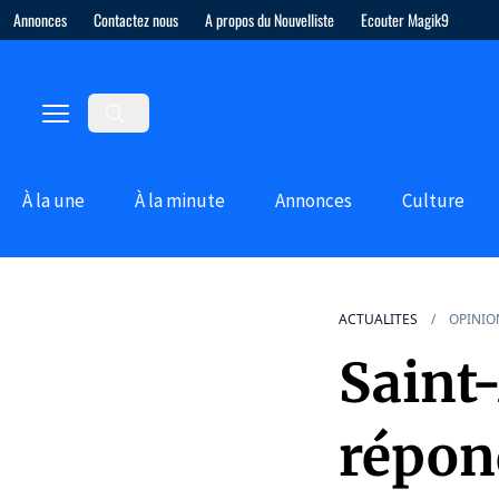
Annonces
Contactez nous
A propos du Nouvelliste
Ecouter Magik9
À la une
À la minute
Annonces
Culture
ACTUALITES
OPINIO
Saint-
répon