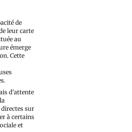
pacité de
de leur carte
ituée au
eure émerge
on. Cette
euses
s.
ais d'attente
la
 directes sur
er à certains
ociale et