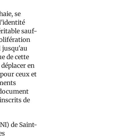
aie, se
'identité
ritable sauf-
olifération
d jusqu'au
e de cette
e déplacer en
 pour ceux et
ements
e document
inscrits de
ONI) de Saint-
es