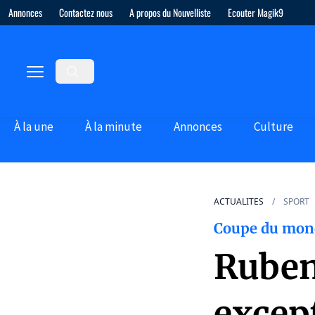
Annonces
Contactez nous
A propos du Nouvelliste
Ecouter Magik9
À la une
À la minute
Annonces
Culture
ACTUALITES
SPORT
Coupe du mon
Ruben
excep