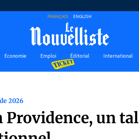
FRANÇAIS
ENGLISH
Economie
Emploi
Éditorial
International
de 2026
 Providence, un ta
tionnel