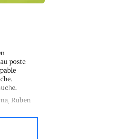
en
 au poste
apable
che.
auche.
Roma, Ruben