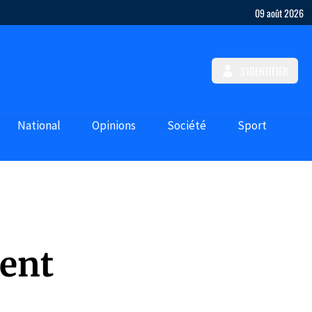
09 août 2026
S'IDENTIFIER
National
Opinions
Société
Sport
lent