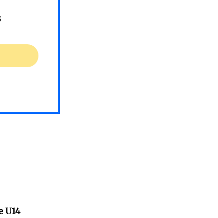
s
e U14