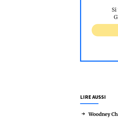
Si
G
LIRE AUSSI
Woodney Char