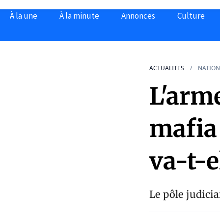
À la une
À la minute
Annonces
Culture
ACTUALITES
NATION
L'arme
mafia 
va-t-e
Le pôle judiciai