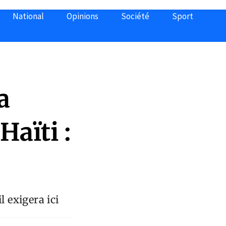
National
Opinions
Société
Sport
a
Haïti :
il exigera ici