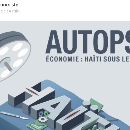
onomiste
e : 14 min.