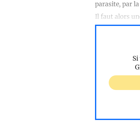
parasite, par la
Il faut alors u
Si
G