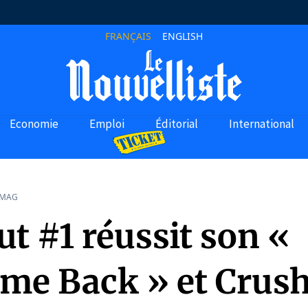
FRANÇAIS
ENGLISH
Economie
Emploi
Éditorial
International
 MAG
t #1 réussit son «
me Back » et Crus