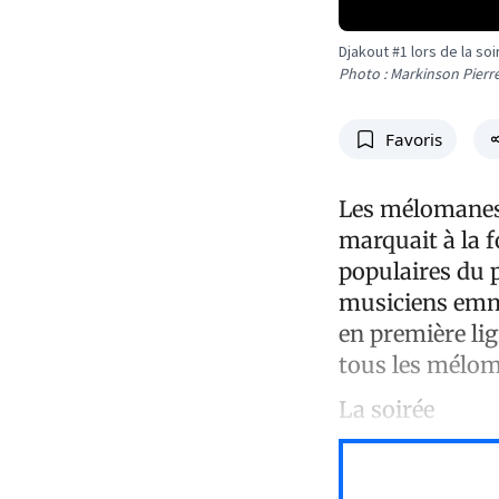
Djakout #1 lors de la s
Photo : Markinson Pierr
Favoris
Les mélomanes 
marquait à la f
populaires du p
musiciens emme
en première lig
tous les mélo
La soirée