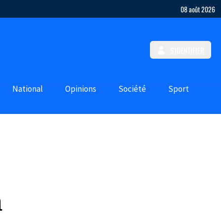
08 août 2026
S'IDENTIFIER
National
Opinions
Société
Sport
h