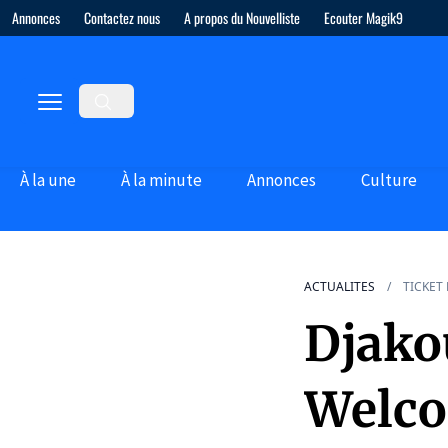
Annonces
Contactez nous
A propos du Nouvelliste
Ecouter Magik9
À la une
À la minute
Annonces
Culture
ACTUALITES
TICKET
Djakou
Welco