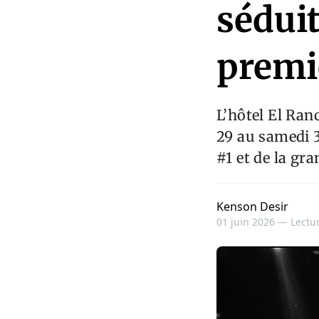
sédui
premi
L’hôtel El Ran
29 au samedi 
#1 et de la gr
Kenson Desir
01 juin 2026 —
Lectur