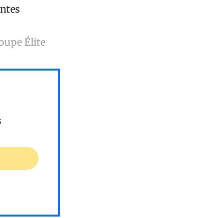
entes
oupe Élite
s