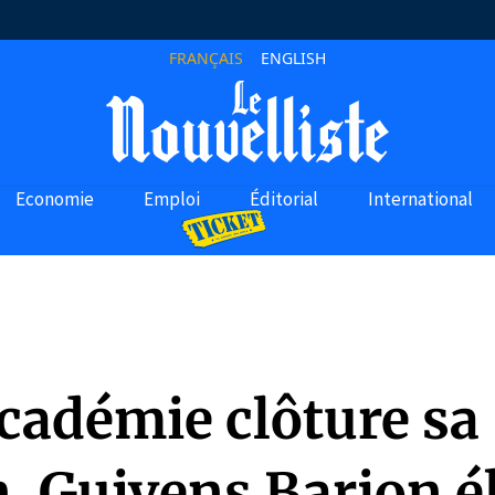
FRANÇAIS
ENGLISH
Economie
Emploi
Éditorial
International
cadémie clôture sa
n, Guivens Barjon é