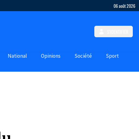
06 août 2026
S'IDENTIFIER
National
Opinions
Société
Sport
lu