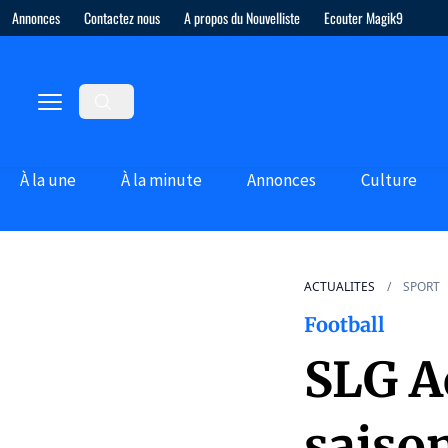
Annonces
Contactez nous
A propos du Nouvelliste
Ecouter Magik9
À la une
À la minute
Annonces
Culture
ACTUALITES
SPORT
Football
SLG A
saiso