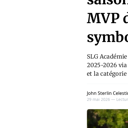
MVP d
symbo
SLG Académie a
2025-2026 via 
et la catégorie
John Sterlin Celesti
29 mai 2026 —
Lectur