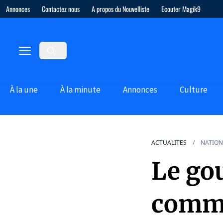
Annonces
Contactez nous
A propos du Nouvelliste
Ecouter Magik9
À la une
À la minute
Annonces
Culture
ACTUALITES
NATION
Le go
commu