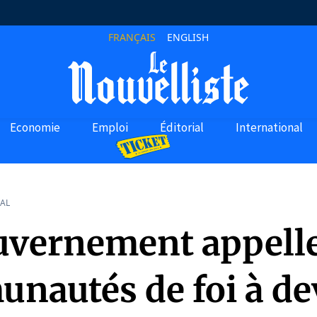
FRANÇAIS
ENGLISH
Economie
Emploi
Éditorial
International
AL
uvernement appelle
nautés de foi à de