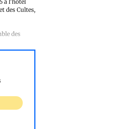
6 à l’hôtel
et des Cultes,
mble des
s