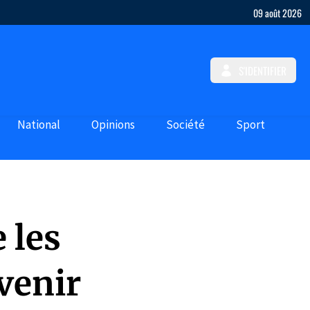
09 août 2026
S'IDENTIFIER
National
Opinions
Société
Sport
 les
venir