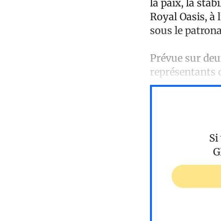
la paix, la stab
Royal Oasis, à 
sous le patrona
Prévue sur deux
représentants d
Si
G