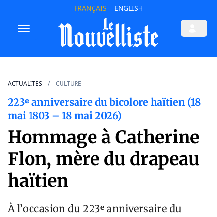
FRANÇAIS
ENGLISH
ACTUALITES
CULTURE
223ᵉ anniversaire du bicolore haïtien (18
mai 1803 – 18 mai 2026)
Hommage à Catherine
Flon, mère du drapeau
haïtien
À l’occasion du 223ᵉ anniversaire du