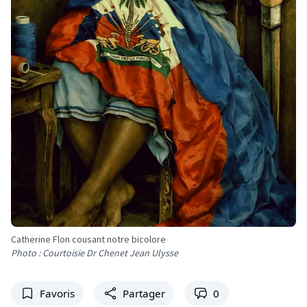
Catherine Flon cousant notre bicolore
Photo : Courtoisie Dr Chenet Jean Ulysse
Favoris
Partager
0