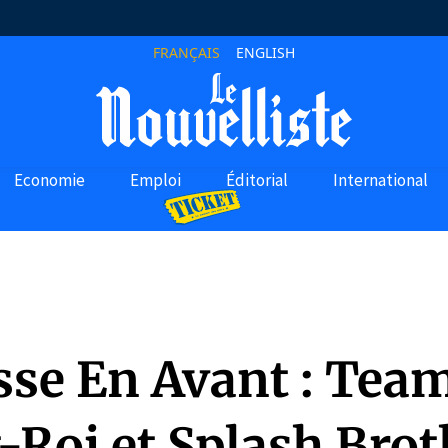
FRANÇAIS
ENGLISH
Economie
Emploi
Éditorial
International
sse En Avant : Tea
-Roi et Splash Bro