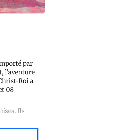
emporté par
, l'aventure
 Christ-Roi a
et 08
ises. Ils