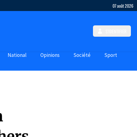
07 août 2026
S'IDENTIFIER
National
Opinions
Société
Sport
m
thers