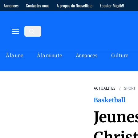
Annonces
Contactez nous
A propos du Nouvelliste
Ecouter Magik9
À la une
À la minute
Annonces
Culture
ACTUALITES
SPORT
Basketball
Jeune
Christ