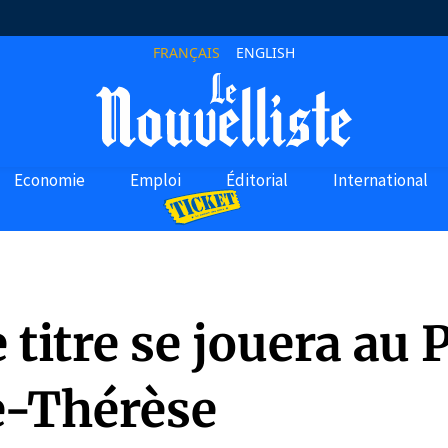
FRANÇAIS
ENGLISH
Economie
Emploi
Éditorial
International
e titre se jouera au 
e-Thérèse