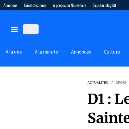
Annonces
Contactez nous
A propos du Nouvelliste
Ecouter Magik9
À la une
À la minute
Annonces
Culture
ACTUALITES
SPORT
D1 : L
Saint