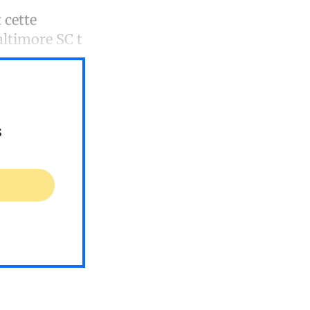
 cette
altimore SC t
s