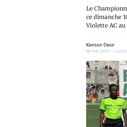
Le Championna
ce dimanche 10
Violette AC au
Kenson Desir
08 mai 2026 —
Lectur