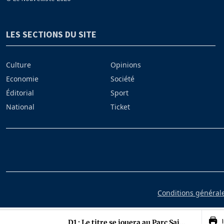
LES SECTIONS DU SITE
Culture
Opinions
Economie
Société
Éditorial
Sport
National
Ticket
Conditions générales
D1 : Le titre se jouera au Parc Sai...