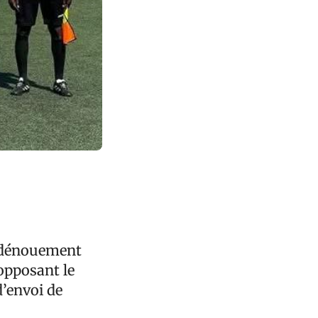
n dénouement
 opposant le
d’envoi de