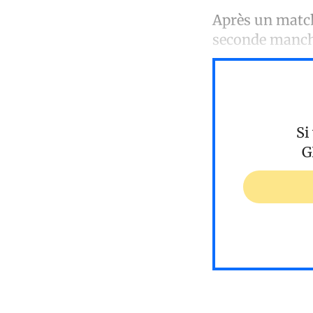
Après un match 
seconde manche
Si
G