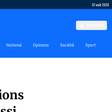
07 août 2026
S'IDENTIFIER
National
Opinions
Société
Sport
tions
ssi