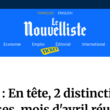
FRANÇAIS
ENGLISH
Economie
Emploi
Éditorial
International
 En tête, 2 distinc
es, mois d'avril réu