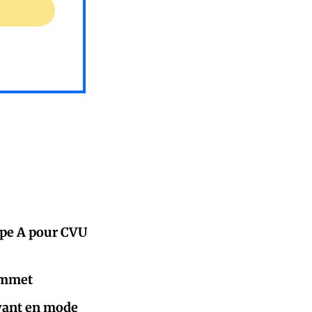
upe A pour CVU
sommet
lvant en mode