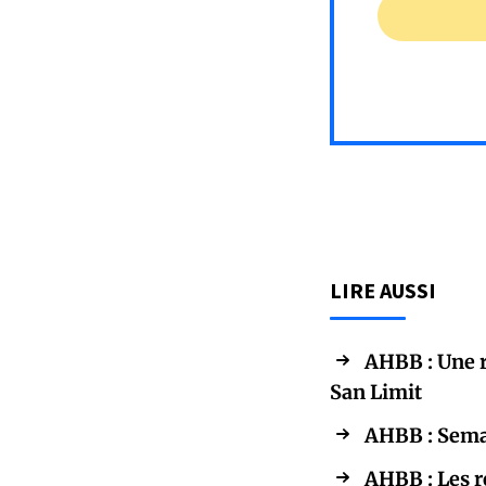
LIRE AUSSI
AHBB : Une 
San Limit
AHBB : Semai
AHBB : Les r