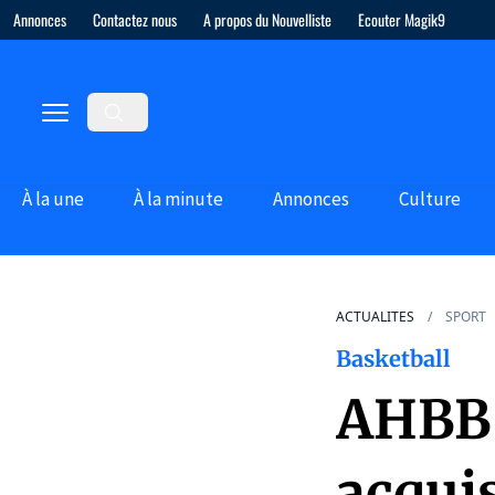
Annonces
Contactez nous
A propos du Nouvelliste
Ecouter Magik9
À la une
À la minute
Annonces
Culture
ACTUALITES
SPORT
Basketball
AHBB :
acquis