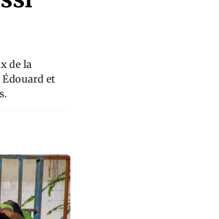
x de la
n Édouard et
s.