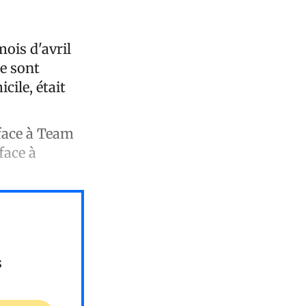
mois d'avril
se sont
cile, était
face à Team
face à
s