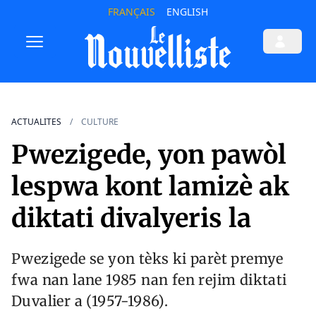
FRANÇAIS
ENGLISH
ACTUALITES
CULTURE
Pwezigede, yon pawòl
lespwa kont lamizè ak
diktati divalyeris la
Pwezigede se yon tèks ki parèt premye
fwa nan lane 1985 nan fen rejim diktati
Duvalier a (1957-1986).