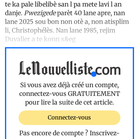
te ka pale libelibè san l pa mete lavi l an
danje.
Pwezigede
parèt 40 lane apre, nan
lane 2025 sou bon non otè a, non atisplim
li, Christophélès. Nan lane 1985, rejim
Duvalier a te konn s&eg
Si vous avez déjà créé un compte,
connectez-vous
GRATUITEMENT
pour lire la suite de cet article.
Connectez-vous
Pas encore de compte ?
Inscrivez-