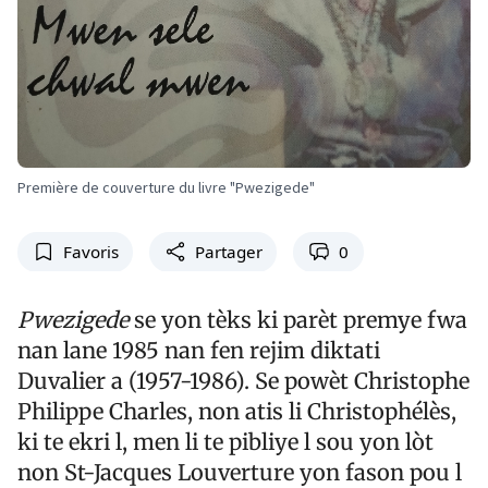
Première de couverture du livre "Pwezigede"
Favoris
Partager
0
Pwezigede
se yon tèks ki parèt premye fwa
nan lane 1985 nan fen rejim diktati
Duvalier a (1957-1986). Se powèt Christophe
Philippe Charles, non atis li Christophélès,
ki te ekri l, men li te pibliye l sou yon lòt
non St-Jacques Louverture yon fason pou l