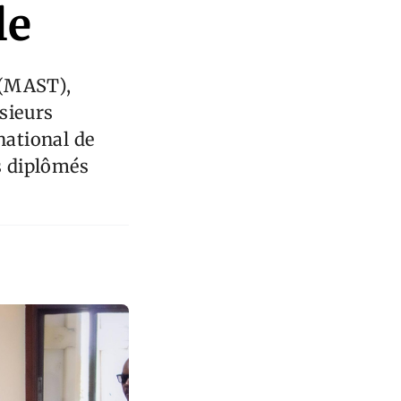
le
l (MAST),
usieurs
national de
es diplômés