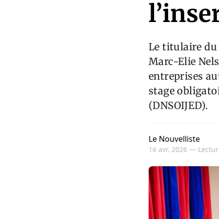
l’inse
Le titulaire d
Marc-Elie Nels
entreprises au
stage obligato
(DNSOIJED).
Le Nouvelliste
16 avr. 2026 —
Lectur