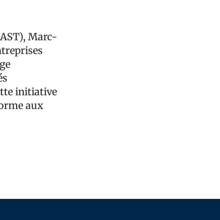
(MAST), Marc-
ntreprises
age
és
te initiative
forme aux