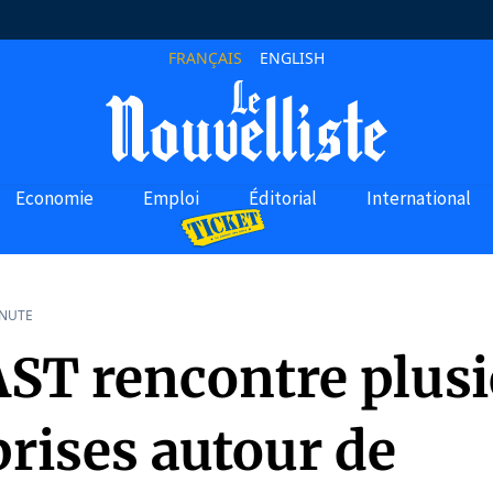
FRANÇAIS
ENGLISH
Economie
Emploi
Éditorial
International
INUTE
ST rencontre plusi
rises autour de