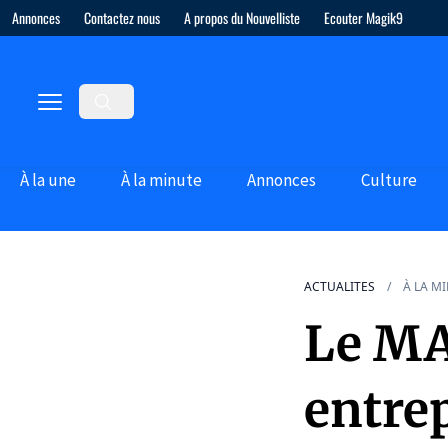
Annonces
Contactez nous
A propos du Nouvelliste
Ecouter Magik9
À la une
À la minute
Annonces
Culture
ACTUALITES
À LA M
Le MA
entrep