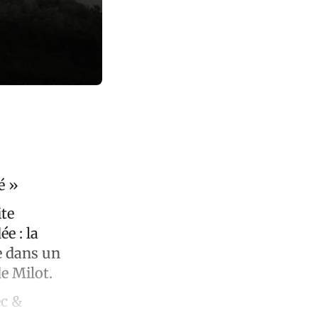
é »
ite
ée : la
e dans un
e Milot.
ec &