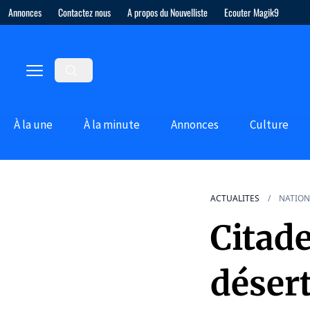
Annonces
Contactez nous
A propos du Nouvelliste
Ecouter Magik9
À la une
À la minute
Annonces
Culture
ACTUALITES
NATION
Citade
désert