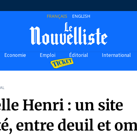
FRANÇAIS
ENGLISH
Economie
Emploi
Éditorial
International
AL
lle Henri : un site
é, entre deuil et o