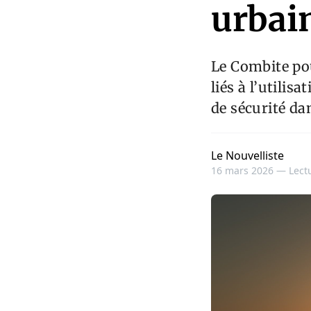
urbai
Le Combite pou
liés à l’utilis
de sécurité da
Le Nouvelliste
16 mars 2026 —
Lect