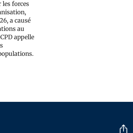
 les forces
anisation,
26, a causé
ations au
e CPD appelle
es
populations.