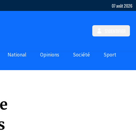
07 août 2026
S'IDENTIFIER
National
Opinions
Société
Sport
de
s