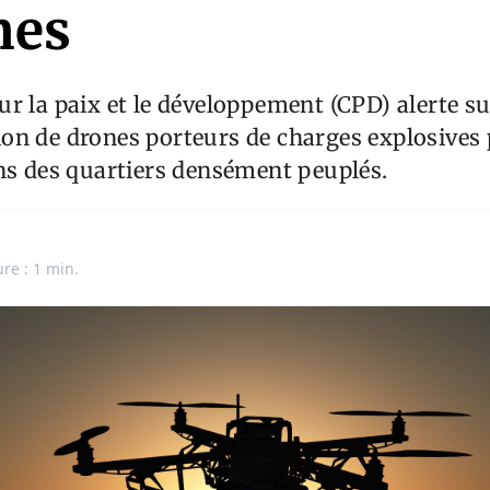
nes
r la paix et le développement (CPD) alerte su
ation de drones porteurs de charges explosives 
ns des quartiers densément peuplés.
ure : 1 min.