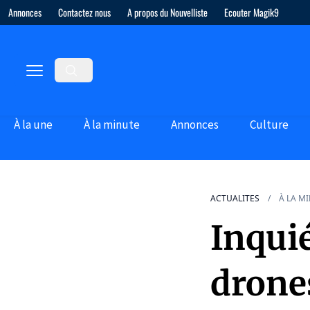
Annonces
Contactez nous
A propos du Nouvelliste
Ecouter Magik9
À la une
À la minute
Annonces
Culture
ACTUALITES
À LA M
Inquié
drone