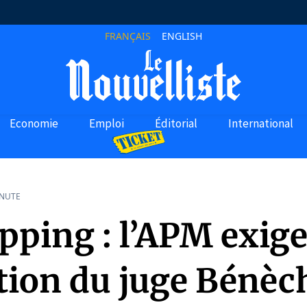
FRANÇAIS
ENGLISH
Economie
Emploi
Éditorial
International
INUTE
ping : l’APM exige
ation du juge Bénè