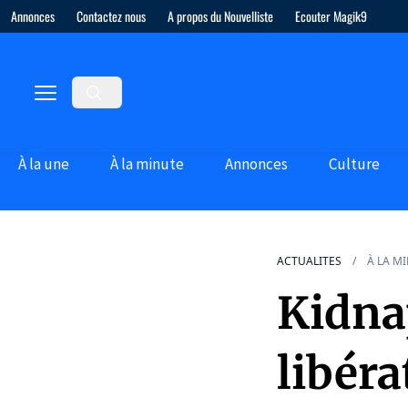
Annonces
Contactez nous
A propos du Nouvelliste
Ecouter Magik9
À la une
À la minute
Annonces
Culture
ACTUALITES
À LA M
Kidnap
libér