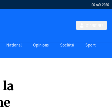
06 août 2026
S'IDENTIFIER
National
Opinions
Société
Sport
 la
che