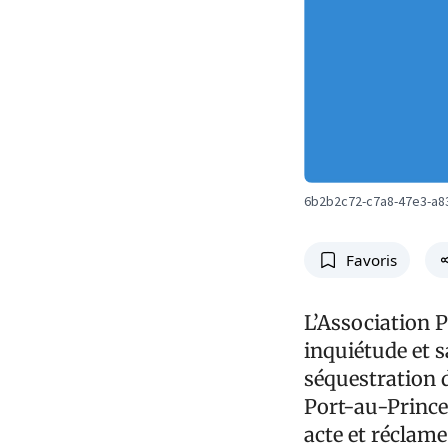
6b2b2c72-c7a8-47e3-a8
Favoris
L’Association 
inquiétude et s
séquestration d
Port-au-Prince
acte et réclame