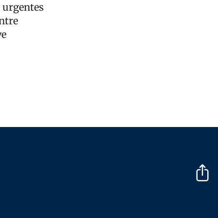
s urgentes
ntre
ve