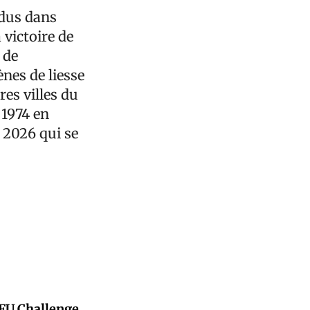
endus dans
 victoire de
 de
nes de liesse
res villes du
 1974 en
 2026 qui se
CFU Challenge