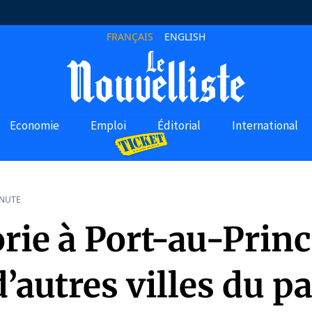
FRANÇAIS
ENGLISH
Economie
Emploi
Éditorial
International
INUTE
rie à Port-au-Princ
’autres villes du p