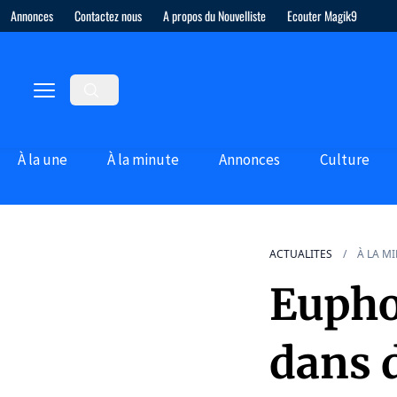
Annonces
Contactez nous
A propos du Nouvelliste
Ecouter Magik9
À la une
À la minute
Annonces
Culture
ACTUALITES
À LA M
Eupho
dans d