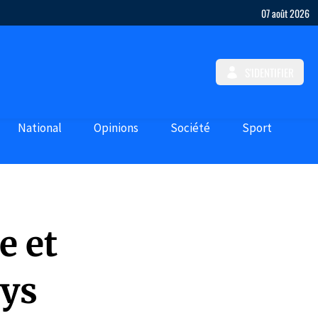
07 août 2026
S'IDENTIFIER
National
Opinions
Société
Sport
e et
ays